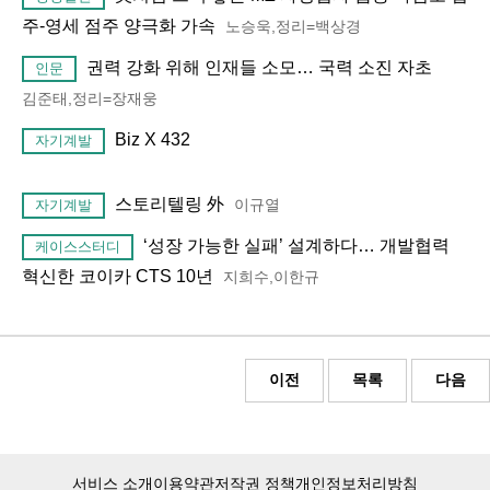
주-영세 점주 양극화 가속
노승욱,정리=백상경
권력 강화 위해 인재들 소모… 국력 소진 자초
인문
김준태,정리=장재웅
Biz X 432
자기계발
스토리텔링 外
이규열
자기계발
‘성장 가능한 실패’ 설계하다… 개발협력
케이스스터디
혁신한 코이카 CTS 10년
지희수,이한규
이전
목록
다음
서비스 소개
이용약관
저작권 정책
개인정보처리방침