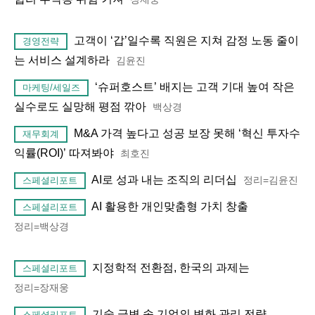
고객이 ‘갑’일수록 직원은 지쳐 감정 노동 줄이
경영전략
는 서비스 설계하라
김윤진
‘슈퍼호스트’ 배지는 고객 기대 높여 작은
마케팅/세일즈
실수로도 실망해 평점 깎아
백상경
M&A 가격 높다고 성공 보장 못해 ‘혁신 투자수
재무회계
익률(ROI)’ 따져봐야
최호진
AI로 성과 내는 조직의 리더십
정리=김윤진
스페셜리포트
AI 활용한 개인맞춤형 가치 창출
스페셜리포트
정리=백상경
지정학적 전환점, 한국의 과제는
스페셜리포트
정리=장재웅
기술 급변 속 기업의 변화 관리 전략
스페셜리포트