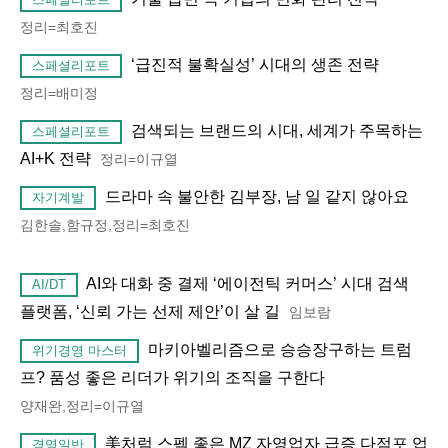
정리=최호진
‘급진적 불확실성’ 시대의 생존 전략
스페셜리포트
정리=배미정
검색되는 브랜드의 시대, 세계가 주목하는
스페셜리포트
AI+K 전략
정리=이규열
드라마 속 불안한 김부장, 남 일 같지 않아요
자기계발
김한솔,함규정,정리=최호진
AI와 대화 중 결제 ‘에이전틱 커머스’ 시대 검색
AI/DT
플랫폼, ‘신뢰 가는 선제 제안’이 살 길
임보람
마키아벨리즘으로 승승장구하는 트럼
위기경영 마스터
프? 품성 좋은 리더가 위기의 조직을 구한다
양재완,정리=이규열
美처럼 스펙 좋은 MZ 자영업자 급증 다점포 업
경영일반