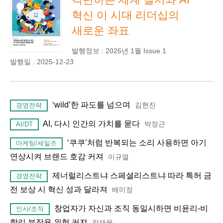
혁신 이 시대 리더십의
새로운 좌표
발행정보 : 2026년 1월 Issue 1
발행일 : 2025-12-23
‘wild’한 파도를 넘으며
김현진
경영전략
AI, 다시 인간의 가치를 묻다
박정근
AI/DT
‘쿠쿠’처럼 반복되는 소리 사용하면 아기
마케팅/세일즈
연상시켜 브랜드 호감 커져
이규열
제너럴리스트냐 스페셜리스트냐 따라 특허 금
경영전략
전 보상 시 혁신 성과 달라져
배미정
창업자가 자신과 조직 동일시하면 비윤리-비
인사/조직
합리 부작용 위험 커져
장재웅