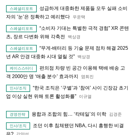
성급하게 대중화한 제품들 모두 실패 소비
스페셜리포트
자의 ‘눈’은 정확하고 예리했다
우운택
“소비자 기대는 특별한 극적 경험” XR 콘텐
스페셜리포트
츠, 장르 다변화 위해 각축전
백상경
“무게-배터리 등 기술 문제 점차 해결 2025
스페셜리포트
년 AR 안경 대중화 시대 열릴 것”
백상경
편의점 차량 빈 공간 이용해 택배 배송 고
케이스스터디
객 2000만 명 ‘매출 분수’ 효과까지
염희진
“한국 조직은 ‘구별’과 ‘참여’ 사이 긴장감 초기
인사/조직
업 이상 실현 위해 토론 활성화를”
이규열
융합과 조합의 힘… ‘칵테일’의 미학
김경준
경영전략
조던 이후 침체됐던 NBA, 다시 흥행한 비결
인사/조직
은?
강양석