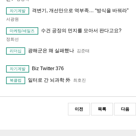
격변기, 개선만으로 역부족… “방식을 바꿔라”
자기계발
서광원
수건 공장의 먼지를 모아서 판다고요?
마케팅/세일즈
정희선
광해군은 왜 실패했나
김준태
리더십
Biz Twitter 376
자기계발
일터로 간 뇌과학 外
최호진
북클럽
이전
목록
다음