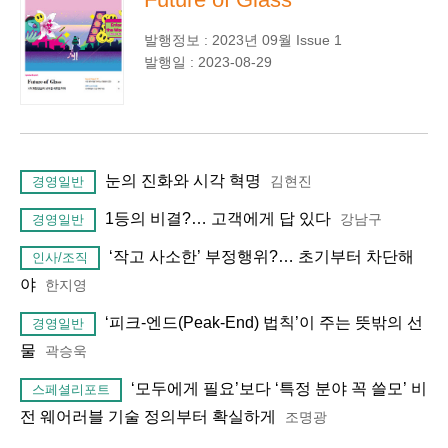
발행정보 : 2023년 09월 Issue 1
발행일 : 2023-08-29
눈의 진화와 시각 혁명
김현진
경영일반
1등의 비결?… 고객에게 답 있다
강남구
경영일반
‘작고 사소한’ 부정행위?… 초기부터 차단해
인사/조직
야
한지영
‘피크-엔드(Peak-End) 법칙’이 주는 뜻밖의 선
경영일반
물
곽승욱
‘모두에게 필요’보다 ‘특정 분야 꼭 쓸모’ 비
스페셜리포트
전 웨어러블 기술 정의부터 확실하게
조명광