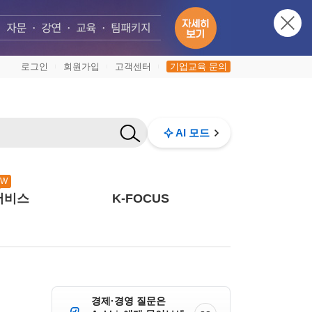
로그인
회원가입
고객센터
기업교육 문의
|
|
|
AI 모드
EW
서비스
K-FOCUS
경제·경영 질문은