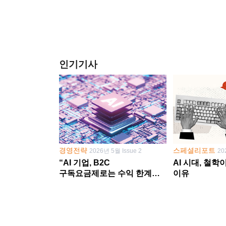
인기기사
경영전략
스페셜리포트
2026년 5월 Issue 2
20
“AI 기업, B2C
AI 시대, 철
구독요금제로는 수익 한계
이유
다른 사업 없이 AI 성장에만
의존 땐 위기”