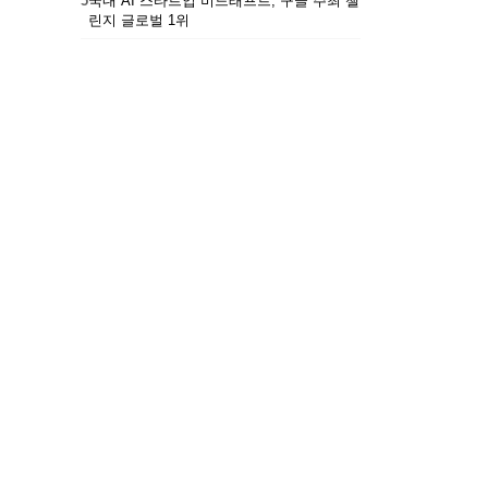
5
국내 AI 스타트업 비드래프트, 구글 주최 챌
린지 글로벌 1위