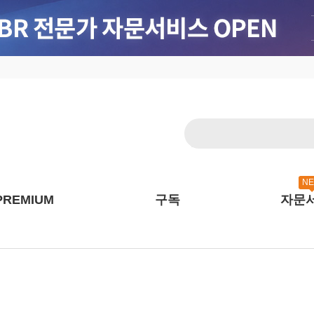
N
PREMIUM
구독
자문