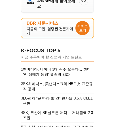
Askbiz에게 물어보세
GO
요
DBR 자문서비스
서비스
지금의 고민, 검증된 전문가에
보기
게
K-FOCUS TOP 5
지금 주목해야 할 산업과 기업 트렌드
1
엔비디아, 네이버 3대 주주 오른다… 한미
‘AI 생태계 동맹’ 결속력 강화
2
SK하이닉스, 美샌디스크와 HBF 첫 표준규
격 공개
3
LG전자 “못 따라 할 것” 반사율 0.5% OLED
구현
4
SK, 두산에 SK실트론 매각… 거래금액 2.3
조원