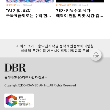
경영전략
마케팅/세일즈
2026년 5월 Issue 2
2026년 8월 Issue 1
“AI 기업, B2C
‘내가 키워주고 싶다’
구독요금제로는 수익 한계
애착이 팬덤 씨앗 시간·감정
다른 사업 없이 AI 성장에만
쏟다 보면 ‘정체성
의존 땐 위기”
공동체’로
서비스 소개
이용약관
저작권 정책
개인정보처리방침
이메일 무단수집 거부
사이트맵
기업교육 문의
동아비즈니스리뷰 사업자 정보
Copyright ⒸDONGAMEDIAN Inc. All Rights Reserved
회원 가입만 해도, DBR 월정액 서비스 첫 달 무료!
15,000여 건의 DBR 콘텐츠를
무제한으로 이용
하세요.
첫 달 무제한 이용