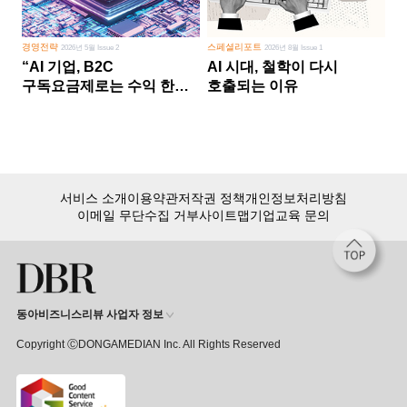
경영전략
스페셜리포트
2026년 5월 Issue 2
2026년 8월 Issue 1
“AI 기업, B2C
AI 시대, 철학이 다시
구독요금제로는 수익 한계
호출되는 이유
다른 사업 없이 AI 성장에만
의존 땐 위기”
서비스 소개
이용약관
저작권 정책
개인정보처리방침
이메일 무단수집 거부
사이트맵
기업교육 문의
동아비즈니스리뷰 사업자 정보
Copyright ⒸDONGAMEDIAN Inc. All Rights Reserved
회원 가입만 해도, DBR 월정액 서비스 첫 달 무료!
15,000여 건의 DBR 콘텐츠를
무제한으로 이용
하세요.