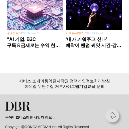
경영전략
마케팅/세일즈
2026년 5월 Issue 2
2026년 8월 Issue 1
“AI 기업, B2C
‘내가 키워주고 싶다’
구독요금제로는 수익 한계
애착이 팬덤 씨앗 시간·감정
다른 사업 없이 AI 성장에만
쏟다 보면 ‘정체성
의존 땐 위기”
공동체’로
서비스 소개
이용약관
저작권 정책
개인정보처리방침
이메일 무단수집 거부
사이트맵
기업교육 문의
동아비즈니스리뷰 사업자 정보
Copyright ⒸDONGAMEDIAN Inc. All Rights Reserved