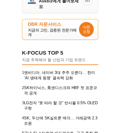
Askbiz에게 물어보세
GO
요
DBR 자문서비스
자문
지금의 고민, 검증된 전문가에
요청
게
K-FOCUS TOP 5
지금 주목해야 할 산업과 기업 트렌드
1
엔비디아, 네이버 3대 주주 오른다… 한미
‘AI 생태계 동맹’ 결속력 강화
2
SK하이닉스, 美샌디스크와 HBF 첫 표준규
격 공개
3
LG전자 “못 따라 할 것” 반사율 0.5% OLED
구현
4
SK, 두산에 SK실트론 매각… 거래금액 2.3
조원