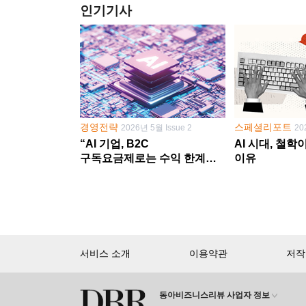
인기기사
경영전략
스페셜리포트
2026년 5월 Issue 2
20
“AI 기업, B2C
AI 시대, 철
구독요금제로는 수익 한계
이유
다른 사업 없이 AI 성장에만
의존 땐 위기”
서비스 소개
이용약관
저작
동아비즈니스리뷰 사업자 정보