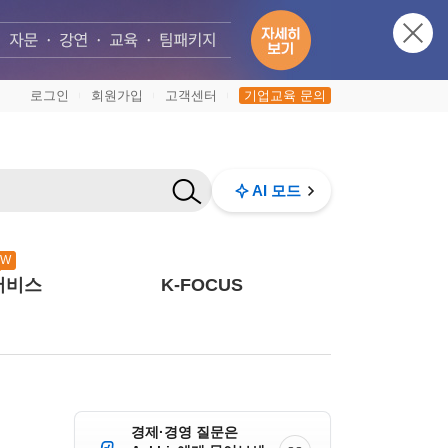
로그인
회원가입
고객센터
기업교육 문의
|
|
|
AI 모드
EW
서비스
K-FOCUS
경제·경영 질문은