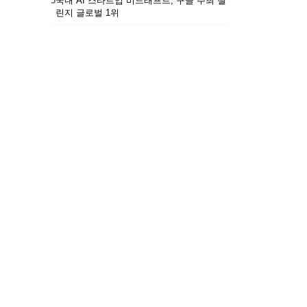
5
국내 AI 스타트업 비드래프트, 구글 주최 챌
린지 글로벌 1위