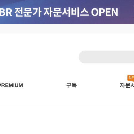
N
PREMIUM
구독
자문