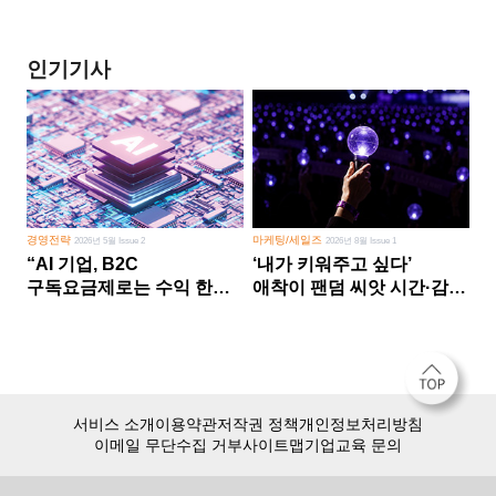
인기기사
경영전략
마케팅/세일즈
2026년 5월 Issue 2
2026년 8월 Issue 1
“AI 기업, B2C
‘내가 키워주고 싶다’
구독요금제로는 수익 한계
애착이 팬덤 씨앗 시간·감정
다른 사업 없이 AI 성장에만
쏟다 보면 ‘정체성
의존 땐 위기”
공동체’로
서비스 소개
이용약관
저작권 정책
개인정보처리방침
이메일 무단수집 거부
사이트맵
기업교육 문의