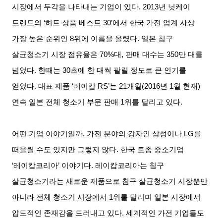
시장에서 두각을 나타내는 기업이 있다
. 2013
년 닛케이
트렌드의
‘
히트 상품 베스트
30’
에서 한국 가전 업계 사상
가장 높은 순위인
8
위에 이름을 올렸다
.
일본 침구
살균청소기 시장 점유율은
70%
대
,
판매 대수는
350
만 대를
넘었다
.
한때는
30
초에 한 대씩 팔릴 정도로 큰 인기를
얻었다
.
대표 제품
‘
레이캅
RS’
는
21
개월
(2016
년
1
월 현재
)
연속 일본 전체 청소기 부문 판매
1
위를 달리고 있다
.
어떤 기업 이야기일까
.
가전 분야의 강자인 삼성이나
LG
를
떠올릴 수도 있지만 그렇지 않다
.
한국 토종 중소기업
‘
레이캅코리아
’
이야기다
.
레이캅코리아는 침구
살균청소기라는 새로운 제품으로 침구 살균청소기 시장뿐만
아니라 전체 청소기 시장에서
1
위를 달리며 일본 시장에서
압도적인 존재감을 드러내고 있다
.
세계적인 가전 기업들도