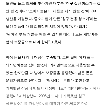
도면을 들고 업체를 찾아가면 대부분
“
침구 살균청소기는 잘
안 될 것이다
” “
소비자들은 이 제품을 사지 않을 것
”
이라며
생산을 거절했다
.
중소기업이 만든
‘
침구 전용 청소기
’
라는
낯선 제품에 대해 회의적인 시각이 많았다
.
한 업체는
“
원하면 부품 개발을 해줄 수 있지만 대신에 모든 개발비를
먼저 보증금으로 내야 한다
”
고 했다
.
막상 돈을 내려니 현금이 부족했다
.
고민 끝에 이 대표는
의사면허증을 집어 들었다
.
의사면허증으로 대출받을 수
있는 한도만큼 다 받아서 보증금을 충당했다
.
남은 돈은
운영자금으로 썼다
.
그는
“
당시에는
‘
우리가 고민하고
기획했던 상품이 반드시 세상에 나오게 해야 한다
’
는 의지가
강했다
”
고 회상했다
. 2006
년 드디어 기획했던 침구
살균청소기를 완성했다
.
이 대표가 만든 제품은 단순