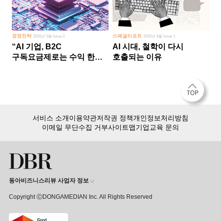
경영전략
스페셜리포트
2026년 5월 Issue 2
2026년 8월 Issue 1
“AI 기업, B2C
AI 시대, 철학이 다시
구독요금제로는 수익 한계
호출되는 이유
다른 사업 없이 AI 성장에만
의존 땐 위기”
서비스 소개
이용약관
저작권 정책
개인정보처리방침
이메일 무단수집 거부
사이트맵
기업교육 문의
동아비즈니스리뷰 사업자 정보
Copyright ⒸDONGAMEDIAN Inc. All Rights Reserved
회원 가입만 해도, DBR 월정액 서비스 첫 달 무료!