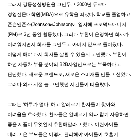
그래서 강동성심병원을 그만두고
2000
년 듀크대
경영전문대학원
(MBA)
으로 유학을 떠났다
.
학교를 졸업하고
존슨앤존스
(Johnson&Johnson)
에 입사해 프로덕트매니저
(PM)
로
3
년 동안 활동했다
.
그러다 부친이 운영하던 회사가
어려워지면서 회사를 그만두고 아버지 밑으로 들어왔다
.
어떻게 해야 다시 회사를 살릴 수 있을지 고민했다
.
부친이
하던 자동차 부품 분야의
B2B
사업만으로는 부족하다고
판단했다
.
새로운 브랜드로
,
새로운 소비재를 만들고 싶었다
.
그러다 의사 시절 늘 고민했던 시간들이 떠올랐다
.
그때는
‘
하루가 멀다
’
하고 알레르기 환자들이 찾아와
어려움을 호소했다
.
환자들은 알레르기 약과 함께 사용하면
좋을 제품이 무엇인지 추천해달라고 했다
.
어린아이를
데리고 온 부모들은 어떻게 관리해야 아이들이 호흡기