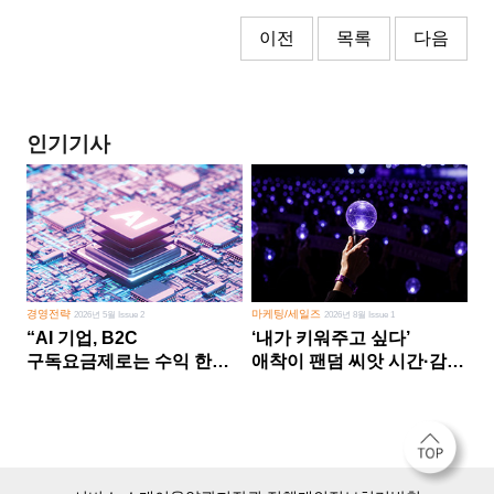
이전
목록
다음
인기기사
경영전략
마케팅/세일즈
2026년 5월 Issue 2
2026년 8월 Issue 1
“AI 기업, B2C
‘내가 키워주고 싶다’
구독요금제로는 수익 한계
애착이 팬덤 씨앗 시간·감정
다른 사업 없이 AI 성장에만
쏟다 보면 ‘정체성
의존 땐 위기”
공동체’로