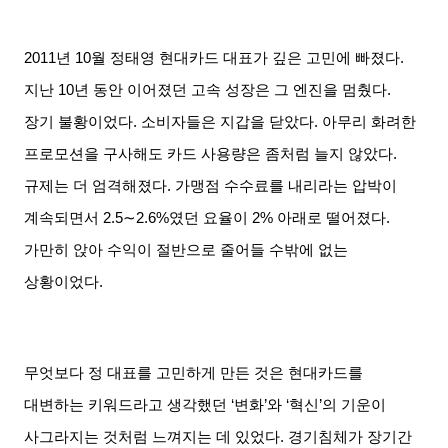
2011
년
10
월 정태영 현대카드 대표가 깊은 고민에 빠졌다
.
지난
10
년 동안 이어졌던 고속 성장은 그 엔진을 멈췄다
.
장기 불황이었다
.
소비자들은 지갑을 닫았다
.
아무리 화려한
프로모션을 구사해도 카드 사용량은 좀처럼 늘지 않았다
.
규제는 더 엄격해졌다
.
가맹점 수수료를 내리라는 압박이
계속되면서
2.5∼2.6%
였던 요율이
2%
아래로 떨어졌다
.
가만히 앉아 수익이 절반으로 줄어들 수밖에 없는
상황이었다
.
무엇보다 정 대표를 고민하게 만든 것은 현대카드를
대변하는 키워드라고 생각했던
‘
변화
’
와
‘
혁신
’
의 기운이
사그라지는 것처럼 느껴지는 데 있었다
.
경기침체가 장기간