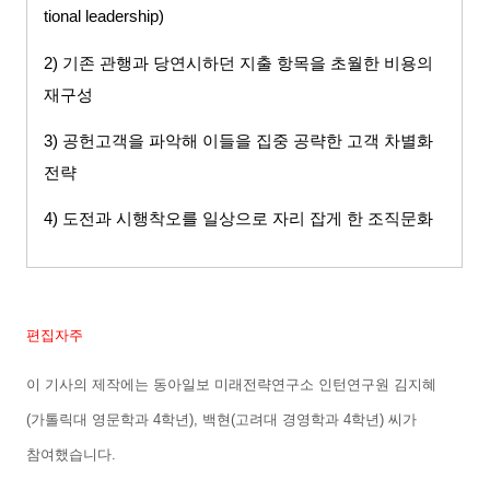
tional leadership)
2)
기존 관행과 당연시하던 지출 항목을 초월한 비용의
재구성
3)
공헌고객을 파악해 이들을 집중 공략한 고객 차별화
전략
4)
도전과 시행착오를 일상으로 자리 잡게 한 조직문화
편집자주
이 기사의 제작에는 동아일보 미래전략연구소 인턴연구원 김지혜
(
가톨릭대 영문학과
4
학년
),
백현
(
고려대 경영학과
4
학년
)
씨가
참여했습니다
.