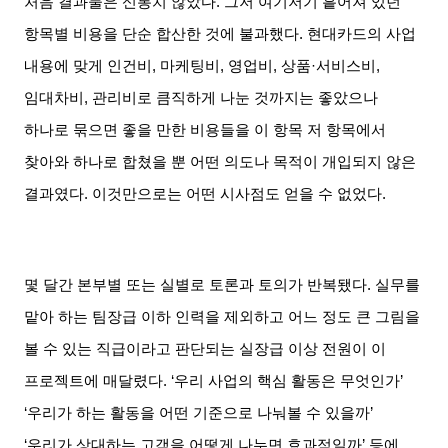
처음 결과물은 신통치 않았다
.
그저 여기저기 흩어져 있던
항목별 비용을 단순 합산한 것에 불과했다
.
현대카드의 사업
내용에 맞게 인건비
,
마케팅비
,
영업비
,
상품
·
서비스비
,
임대차비
,
관리비로 큼직하게 나눈 것까지는 좋았으나
하나로 묶으면 좋을 만한 비용들을 이 항목 저 항목에서
찾아와 하나로 합쳤을 뿐 어떤 의도나 목적이 개입되지 않은
결과였다
.
이것만으로는 어떤 시사점도 얻을 수 없었다
.
몇 달간 본부별 또는 실별로 토론과 토의가 반복됐다
.
실무를
맡아 하는 팀장급 이하 인력을 제외하고 어느 정도 큰 그림을
볼 수 있는 직급이라고 판단되는 실장급 이상 전원이 이
프로젝트에 매달렸다
. ‘
우리 사업의 핵심 활동은 무엇인가
’
‘
우리가 하는 활동을 어떤 기준으로 나눠볼 수 있을까
’
‘
우리가 상대하는 고객을 어떻게 나누면 효과적일까
’
등에