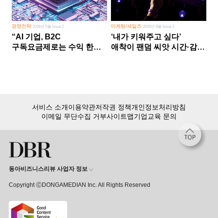
경영전략
마케팅/세일즈
2026년 5월 Issue 2
2026년 8월 Issue 1
“AI 기업, B2C
‘내가 키워주고 싶다’
구독요금제로는 수익 한계
애착이 팬덤 씨앗 시간·감정
다른 사업 없이 AI 성장에만
쏟다 보면 ‘정체성
의존 땐 위기”
공동체’로
서비스 소개
이용약관
저작권 정책
개인정보처리방침
이메일 무단수집 거부
사이트맵
기업교육 문의
동아비즈니스리뷰 사업자 정보
Copyright ⒸDONGAMEDIAN Inc. All Rights Reserved
회원 가입만 해도, DBR 월정액 서비스 첫 달 무료!
15,000여 건의 DBR 콘텐츠를
무제한으로 이용
하세요.