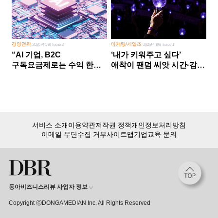
경영전략
마케팅/세일즈
2026년 5월 Issue 2
2026년 8월 Issue 1
“AI 기업, B2C
‘내가 키워주고 싶다’
구독요금제로는 수익 한계
애착이 팬덤 씨앗 시간·감정
다른 사업 없이 AI 성장에만
쏟다 보면 ‘정체성
의존 땐 위기”
공동체’로
서비스 소개
이용약관
저작권 정책
개인정보처리방침
이메일 무단수집 거부
사이트맵
기업교육 문의
동아비즈니스리뷰 사업자 정보
Copyright ⒸDONGAMEDIAN Inc. All Rights Reserved
회원 가입만 해도, DBR 월정액 서비스 첫 달 무료!