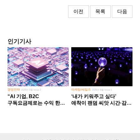
이전
목록
다음
인기기사
경영전략
마케팅/세일즈
2026년 5월 Issue 2
2026년 8월 Issue 1
“AI 기업, B2C
‘내가 키워주고 싶다’
구독요금제로는 수익 한계
애착이 팬덤 씨앗 시간·감정
다른 사업 없이 AI 성장에만
쏟다 보면 ‘정체성
의존 땐 위기”
공동체’로