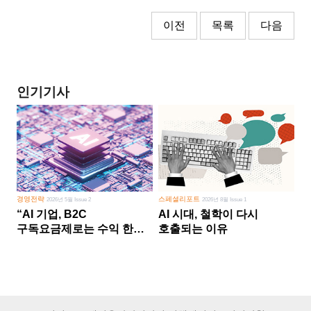
이전
목록
다음
인기기사
경영전략
스페셜리포트
2026년 5월 Issue 2
2026년 8월 Issue 1
“AI 기업, B2C
AI 시대, 철학이 다시
구독요금제로는 수익 한계
호출되는 이유
다른 사업 없이 AI 성장에만
의존 땐 위기”