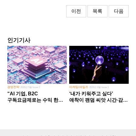
이전
목록
다음
인기기사
경영전략
마케팅/세일즈
2026년 5월 Issue 2
2026년 8월 Issue 1
“AI 기업, B2C
‘내가 키워주고 싶다’
구독요금제로는 수익 한계
애착이 팬덤 씨앗 시간·감정
다른 사업 없이 AI 성장에만
쏟다 보면 ‘정체성
의존 땐 위기”
공동체’로