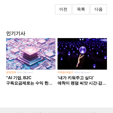
이전
목록
다음
인기기사
경영전략
마케팅/세일즈
2026년 5월 Issue 2
2026년 8월 Issue 1
“AI 기업, B2C
‘내가 키워주고 싶다’
구독요금제로는 수익 한계
애착이 팬덤 씨앗 시간·감정
다른 사업 없이 AI 성장에만
쏟다 보면 ‘정체성
의존 땐 위기”
공동체’로