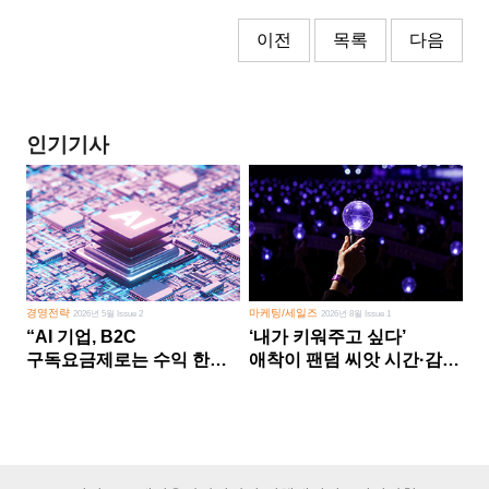
이전
목록
다음
인기기사
경영전략
마케팅/세일즈
2026년 5월 Issue 2
2026년 8월 Issue 1
“AI 기업, B2C
‘내가 키워주고 싶다’
구독요금제로는 수익 한계
애착이 팬덤 씨앗 시간·감정
다른 사업 없이 AI 성장에만
쏟다 보면 ‘정체성
의존 땐 위기”
공동체’로