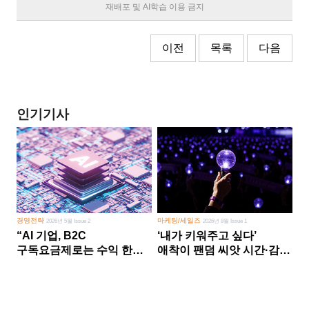
재배포 및 AI학습 이용 금지
이전
목록
다음
인기기사
경영전략
마케팅/세일즈
2026년 5월 Issue 2
2026년 8월 Issue 1
“AI 기업, B2C
‘내가 키워주고 싶다’
구독요금제로는 수익 한계
애착이 팬덤 씨앗 시간·감정
다른 사업 없이 AI 성장에만
쏟다 보면 ‘정체성
의존 땐 위기”
공동체’로