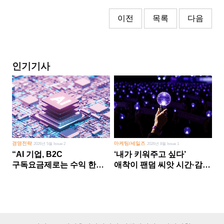
이전
목록
다음
인기기사
경영전략
마케팅/세일즈
2026년 5월 Issue 2
2026년 8월 Issue 1
“AI 기업, B2C
‘내가 키워주고 싶다’
구독요금제로는 수익 한계
애착이 팬덤 씨앗 시간·감정
다른 사업 없이 AI 성장에만
쏟다 보면 ‘정체성
의존 땐 위기”
공동체’로