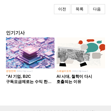
이전
목록
다음
인기기사
경영전략
스페셜리포트
2026년 5월 Issue 2
2026년 8월 Issue 1
“AI 기업, B2C
AI 시대, 철학이 다시
구독요금제로는 수익 한계
호출되는 이유
다른 사업 없이 AI 성장에만
의존 땐 위기”