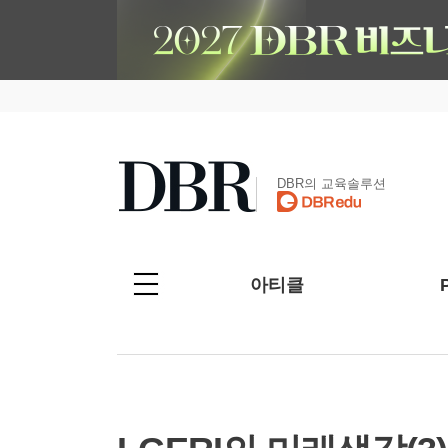
DBR의 교육솔루션
아티클