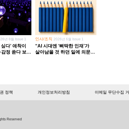
인사/조직
026년 8월 Issue 1
2026년 6월 Issue 1
 싶다’ 애착이
“AI 시대엔 ‘삐딱한 인재’가
·감정 쏟다 보면
살아남을 것 하던 일에 의문
’로
던지고 새 문제 발굴해야”
권 정책
개인정보처리방침
이메일 무단수집 
서비스 첫 달 무료!
ghts Reserved
무제한으로 이용
하세요.