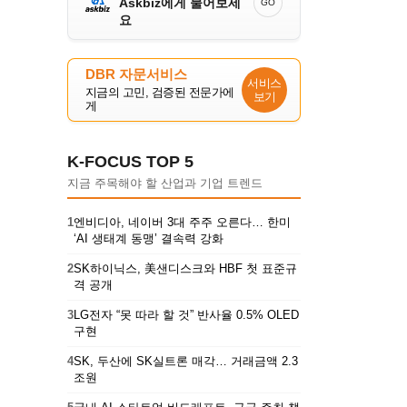
Askbiz에게 물어보세
GO
요
DBR 자문서비스
서비스
지금의 고민, 검증된 전문가에
보기
게
K-FOCUS TOP 5
지금 주목해야 할 산업과 기업 트렌드
1
엔비디아, 네이버 3대 주주 오른다… 한미
‘AI 생태계 동맹’ 결속력 강화
2
SK하이닉스, 美샌디스크와 HBF 첫 표준규
격 공개
3
LG전자 “못 따라 할 것” 반사율 0.5% OLED
구현
4
SK, 두산에 SK실트론 매각… 거래금액 2.3
조원