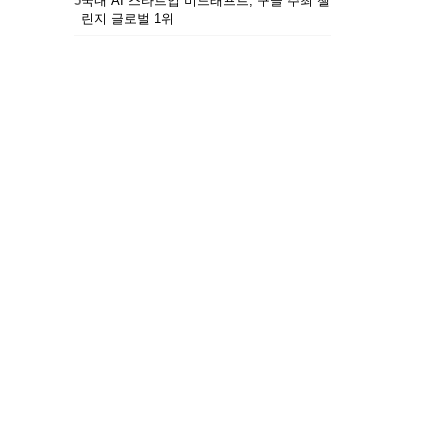
5
국내 AI 스타트업 비드래프트, 구글 주최 챌
린지 글로벌 1위