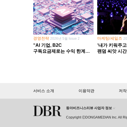
경영전략
마케팅/세일즈
2026년 5월 Issue 2
2
“AI 기업, B2C
‘내가 키워주고
구독요금제로는 수익 한계
팬덤 씨앗 시간
다른 사업 없이 AI 성장에만
‘정체성 공동체
의존 땐 위기”
서비스 소개
이용약관
저작
동아비즈니스리뷰 사업자 정보
회원 가입만 해도, DBR 월정액 
Copyright ⒸDONGAMEDIAN Inc. All Ri
15,000여 건의 DBR 콘텐츠를