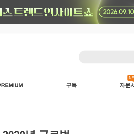
N
PREMIUM
구독
자문