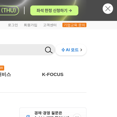
로그인
회원가입
고객센터
기업교육 문의
|
|
|
AI 모드
EW
서비스
K-FOCUS
경제·경영 질문은