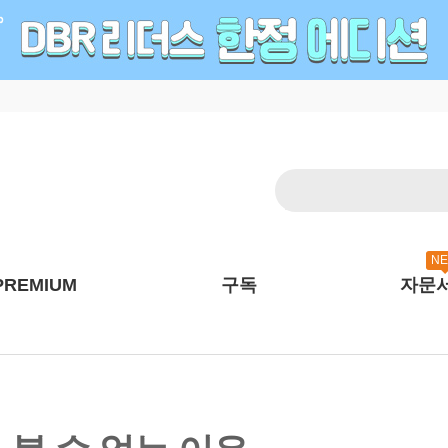
N
PREMIUM
구독
자문