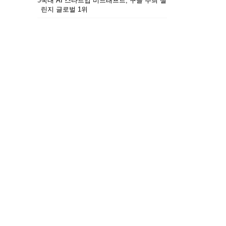
5
국내 AI 스타트업 비드래프트, 구글 주최 챌
린지 글로벌 1위