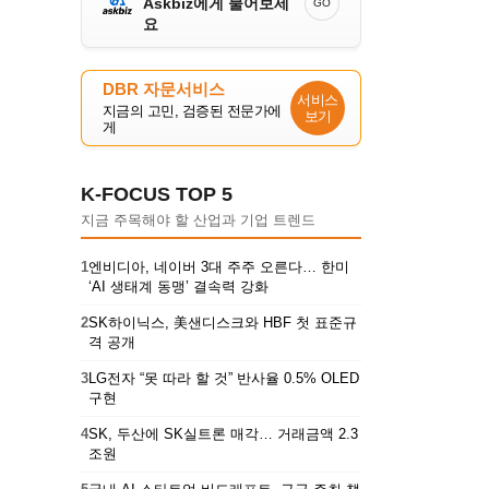
Askbiz에게 물어보세
GO
요
DBR 자문서비스
서비스
지금의 고민, 검증된 전문가에
보기
게
K-FOCUS TOP 5
지금 주목해야 할 산업과 기업 트렌드
1
엔비디아, 네이버 3대 주주 오른다… 한미
‘AI 생태계 동맹’ 결속력 강화
2
SK하이닉스, 美샌디스크와 HBF 첫 표준규
격 공개
3
LG전자 “못 따라 할 것” 반사율 0.5% OLED
구현
4
SK, 두산에 SK실트론 매각… 거래금액 2.3
조원