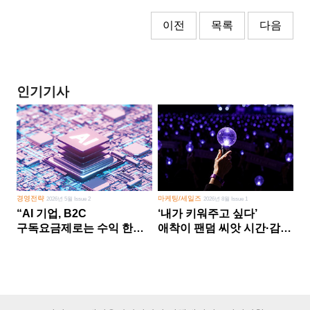
이전
목록
다음
인기기사
경영전략
마케팅/세일즈
2026년 5월 Issue 2
2026년 8월 Issue 1
“AI 기업, B2C
‘내가 키워주고 싶다’
구독요금제로는 수익 한계
애착이 팬덤 씨앗 시간·감정
다른 사업 없이 AI 성장에만
쏟다 보면 ‘정체성
의존 땐 위기”
공동체’로