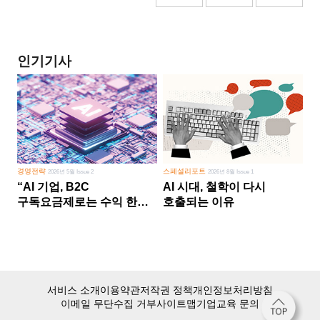
인기기사
경영전략
스페셜리포트
2026년 5월 Issue 2
2026년 8월 Issue 1
“AI 기업, B2C
AI 시대, 철학이 다시
구독요금제로는 수익 한계
호출되는 이유
다른 사업 없이 AI 성장에만
의존 땐 위기”
서비스 소개
이용약관
저작권 정책
개인정보처리방침
이메일 무단수집 거부
사이트맵
기업교육 문의