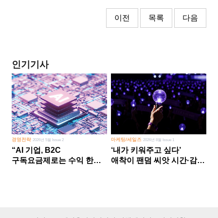
이전
목록
다음
인기기사
경영전략
마케팅/세일즈
2026년 5월 Issue 2
2026년 8월 Issue 1
“AI 기업, B2C
‘내가 키워주고 싶다’
구독요금제로는 수익 한계
애착이 팬덤 씨앗 시간·감정
다른 사업 없이 AI 성장에만
쏟다 보면 ‘정체성
의존 땐 위기”
공동체’로