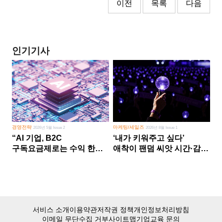
이전
목록
다음
인기기사
경영전략
마케팅/세일즈
2026년 5월 Issue 2
2026년 8월 Issue 1
“AI 기업, B2C
‘내가 키워주고 싶다’
구독요금제로는 수익 한계
애착이 팬덤 씨앗 시간·감정
다른 사업 없이 AI 성장에만
쏟다 보면 ‘정체성
의존 땐 위기”
공동체’로
서비스 소개
이용약관
저작권 정책
개인정보처리방침
이메일 무단수집 거부
사이트맵
기업교육 문의