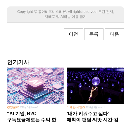
Copyright Ⓒ 동아비즈니스리뷰. All rights reserved. 무단 전재,
재배포 및 AI학습 이용 금지
이전
목록
다음
인기기사
경영전략
마케팅/세일즈
2026년 5월 Issue 2
2026년 8월 Issue 1
“AI 기업, B2C
‘내가 키워주고 싶다’
구독요금제로는 수익 한계
애착이 팬덤 씨앗 시간·감정
다른 사업 없이 AI 성장에만
쏟다 보면 ‘정체성