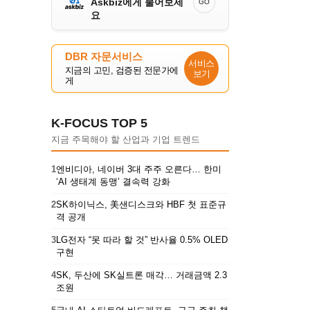
Askbiz에게 물어보세
GO
요
DBR 자문서비스
서비스
지금의 고민, 검증된 전문가에
보기
게
K-FOCUS TOP 5
지금 주목해야 할 산업과 기업 트렌드
1
엔비디아, 네이버 3대 주주 오른다… 한미
‘AI 생태계 동맹’ 결속력 강화
2
SK하이닉스, 美샌디스크와 HBF 첫 표준규
격 공개
3
LG전자 “못 따라 할 것” 반사율 0.5% OLED
구현
4
SK, 두산에 SK실트론 매각… 거래금액 2.3
조원