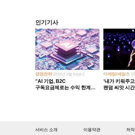
인기기사
경영전략
마케팅/세일즈
2026년 5월 Issue 2
2
“AI 기업, B2C
‘내가 키워주고
구독요금제로는 수익 한계
팬덤 씨앗 시간
다른 사업 없이 AI 성장에만
‘정체성 공동체
의존 땐 위기”
서비스 소개
이용약관
저작