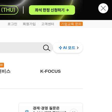
로그인
회원가입
고객센터
기업교육 문의
|
|
|
AI 모드
EW
서비스
K-FOCUS
경제·경영 질문은