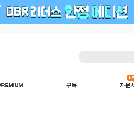
N
PREMIUM
구독
자문