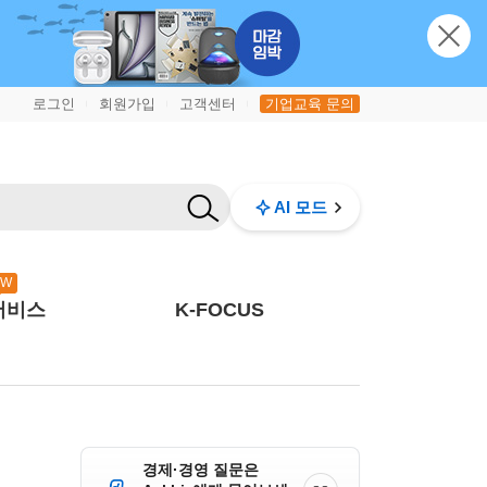
로그인
회원가입
고객센터
기업교육 문의
|
|
|
AI 모드
EW
서비스
K-FOCUS
경제·경영 질문은