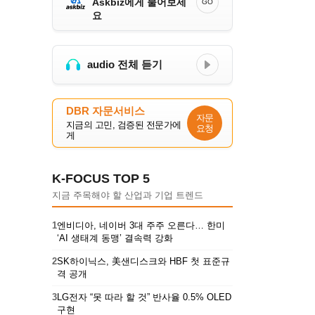
Askbiz에게 물어보세
GO
요
audio 전체 듣기
DBR 자문서비스
자문
지금의 고민, 검증된 전문가에
요청
게
K-FOCUS TOP 5
지금 주목해야 할 산업과 기업 트렌드
1
엔비디아, 네이버 3대 주주 오른다… 한미
‘AI 생태계 동맹’ 결속력 강화
2
SK하이닉스, 美샌디스크와 HBF 첫 표준규
격 공개
3
LG전자 “못 따라 할 것” 반사율 0.5% OLED
구현