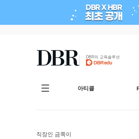
DBR의 교육솔루션
아티클
직장인 금쪽이