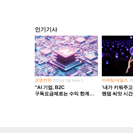
인기기사
경영전략
마케팅/세일즈
2026년 5월 Issue 2
2
“AI 기업, B2C
‘내가 키워주고
구독요금제로는 수익 한계
팬덤 씨앗 시간
다른 사업 없이 AI 성장에만
‘정체성 공동체
의존 땐 위기”