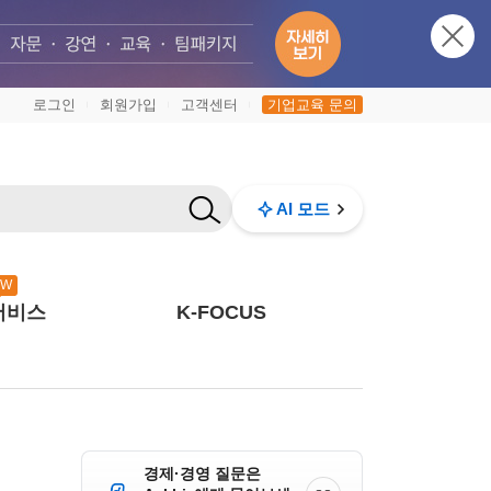
로그인
회원가입
고객센터
기업교육 문의
|
|
|
AI 모드
EW
서비스
K-FOCUS
경제·경영 질문은