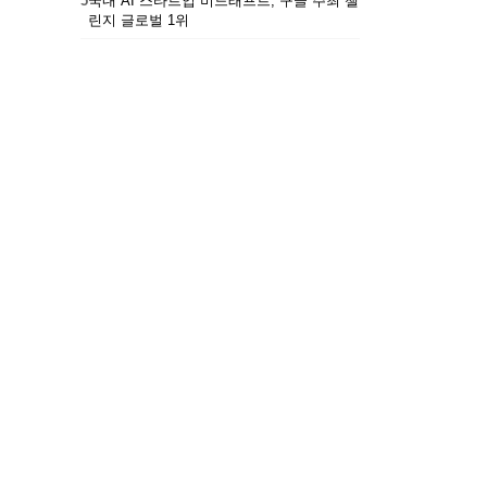
5
국내 AI 스타트업 비드래프트, 구글 주최 챌
린지 글로벌 1위