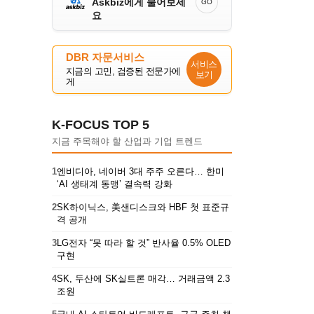
Askbiz에게 물어보세
GO
요
DBR 자문서비스
서비스
지금의 고민, 검증된 전문가에
보기
게
K-FOCUS TOP 5
지금 주목해야 할 산업과 기업 트렌드
1
엔비디아, 네이버 3대 주주 오른다… 한미
‘AI 생태계 동맹’ 결속력 강화
2
SK하이닉스, 美샌디스크와 HBF 첫 표준규
격 공개
3
LG전자 “못 따라 할 것” 반사율 0.5% OLED
구현
4
SK, 두산에 SK실트론 매각… 거래금액 2.3
조원