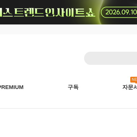
N
PREMIUM
구독
자문