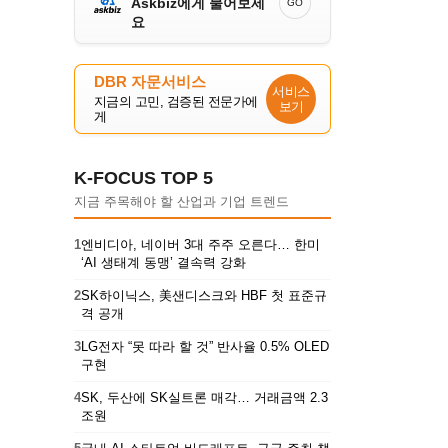
Askbiz에게 물어보세
GO
요
DBR 자문서비스
서비스
지금의 고민, 검증된 전문가에
보기
게
K-FOCUS TOP 5
지금 주목해야 할 산업과 기업 트렌드
1
엔비디아, 네이버 3대 주주 오른다… 한미
‘AI 생태계 동맹’ 결속력 강화
2
SK하이닉스, 美샌디스크와 HBF 첫 표준규
격 공개
3
LG전자 “못 따라 할 것” 반사율 0.5% OLED
구현
4
SK, 두산에 SK실트론 매각… 거래금액 2.3
조원