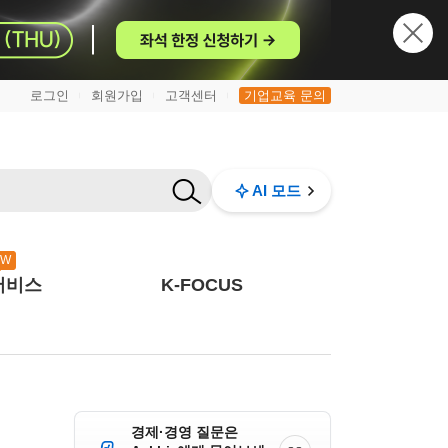
로그인
회원가입
고객센터
기업교육 문의
|
|
|
AI 모드
EW
서비스
K-FOCUS
경제·경영 질문은