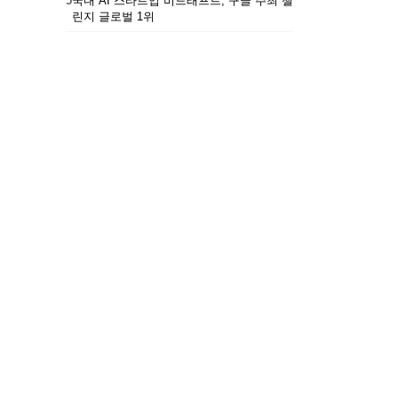
5
국내 AI 스타트업 비드래프트, 구글 주최 챌
린지 글로벌 1위