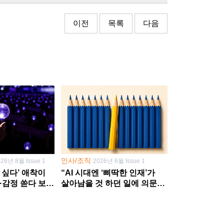
이전
목록
다음
인사/조직
026년 8월 Issue 1
2026년 6월 Issue 1
 싶다’ 애착이
“AI 시대엔 ‘삐딱한 인재’가
·감정 쏟다 보면
살아남을 것 하던 일에 의문
’로
던지고 새 문제 발굴해야”