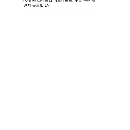
5
국내 AI 스타트업 비드래프트, 구글 주최 챌
린지 글로벌 1위