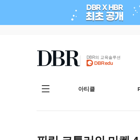
DBR의 교육솔루션
아티클