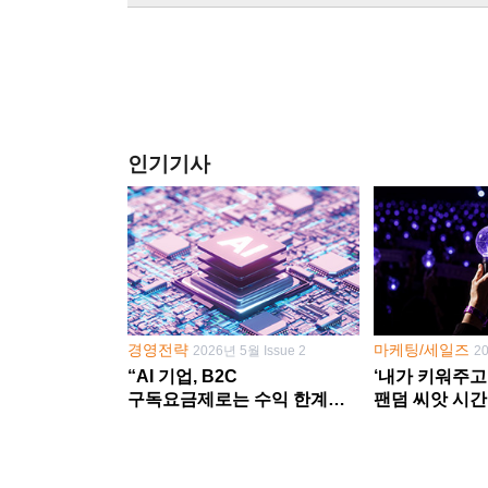
인기기사
경영전략
마케팅/세일즈
2026년 5월 Issue 2
2
“AI 기업, B2C
‘내가 키워주고
구독요금제로는 수익 한계
팬덤 씨앗 시간
다른 사업 없이 AI 성장에만
‘정체성 공동체
의존 땐 위기”