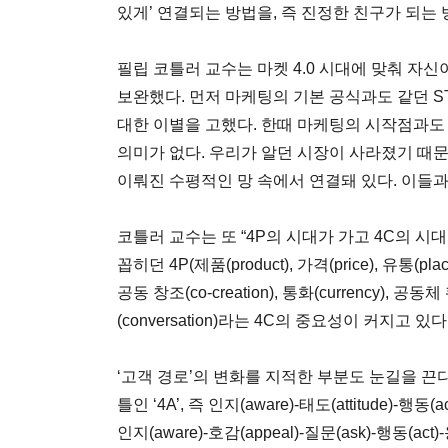
있게’ 연결되는 방법을, 즉 진정한 친구가 되는
필립 코틀러 교수는 마켓 4.0 시대에 맞춰 자
보완했다. 먼저 마케팅의 기본 공식과도 같던 STP(Segme
대한 이별을 고했다. 한때 마케팅의 시작점과도 같았
의미가 없다. 우리가 알던 시장이 사라졌기 때
이뤄진 수평적인 망 속에서 연결돼 있다. 이들과 
코틀러 교수는 또 “4P의 시대가 가고 4C의 시
꼽히던 4P(제품(product), 가격(price), 유통(p
공동 창조(co-creation), 통화(currency), 공동체 
(conversation)라는 4C의 중요성이 커지고 있
‘고객 경로’의 변화를 지적한 부분도 눈길을 끈
틀인 ‘4A’, 즉 인지(aware)-태도(attitude)-행동(
인지(aware)-호감(appeal)-질문(ask)-행동(a