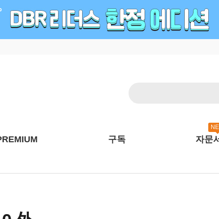
N
PREMIUM
구독
자문