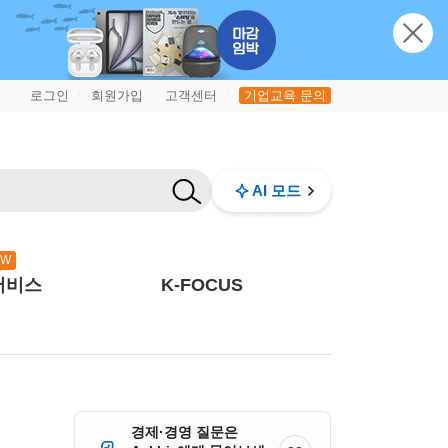
로그인
회원가입
고객센터
기업교육 문의
|
|
|
AI 모드
EW
서비스
K-FOCUS
경제·경영 질문은