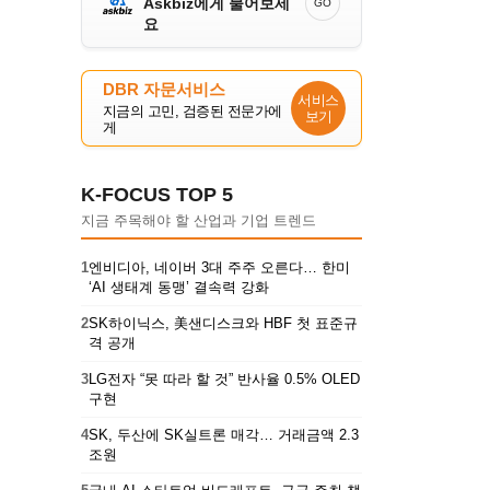
Askbiz에게 물어보세
GO
요
DBR 자문서비스
서비스
지금의 고민, 검증된 전문가에
보기
게
K-FOCUS TOP 5
지금 주목해야 할 산업과 기업 트렌드
1
엔비디아, 네이버 3대 주주 오른다… 한미
‘AI 생태계 동맹’ 결속력 강화
2
SK하이닉스, 美샌디스크와 HBF 첫 표준규
격 공개
3
LG전자 “못 따라 할 것” 반사율 0.5% OLED
구현
4
SK, 두산에 SK실트론 매각… 거래금액 2.3
조원