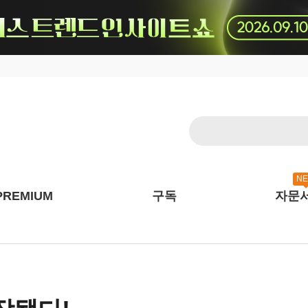
N
PREMIUM
구독
자문