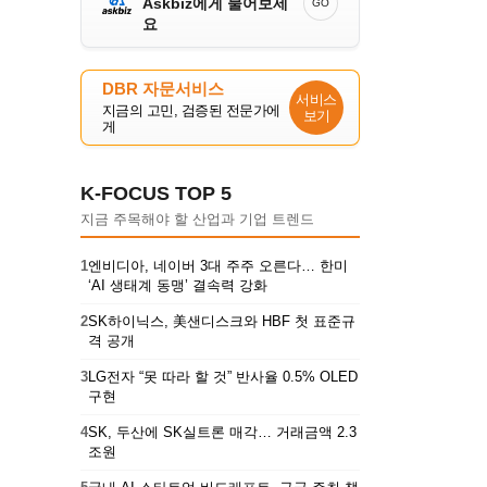
Askbiz에게 물어보세
GO
요
DBR 자문서비스
서비스
지금의 고민, 검증된 전문가에
보기
게
K-FOCUS TOP 5
지금 주목해야 할 산업과 기업 트렌드
1
엔비디아, 네이버 3대 주주 오른다… 한미
‘AI 생태계 동맹’ 결속력 강화
2
SK하이닉스, 美샌디스크와 HBF 첫 표준규
격 공개
3
LG전자 “못 따라 할 것” 반사율 0.5% OLED
구현
4
SK, 두산에 SK실트론 매각… 거래금액 2.3
조원