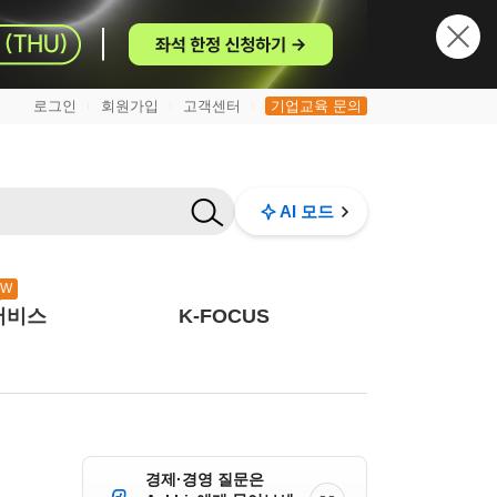
로그인
회원가입
고객센터
기업교육 문의
|
|
|
AI 모드
EW
서비스
K-FOCUS
경제·경영 질문은