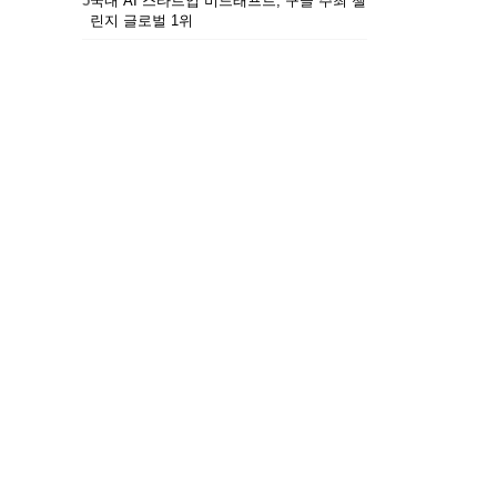
5
국내 AI 스타트업 비드래프트, 구글 주최 챌
린지 글로벌 1위