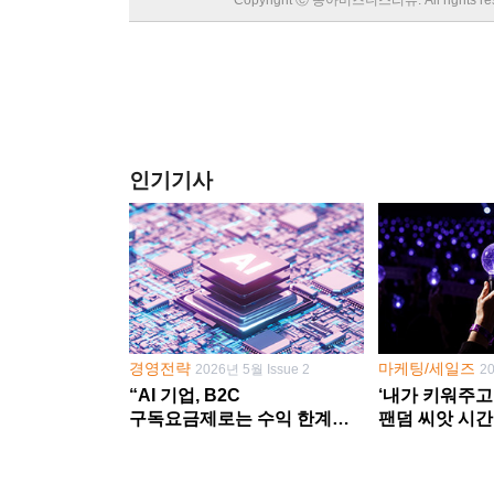
인기기사
경영전략
마케팅/세일즈
2026년 5월 Issue 2
2
“AI 기업, B2C
‘내가 키워주고
구독요금제로는 수익 한계
팬덤 씨앗 시간
다른 사업 없이 AI 성장에만
‘정체성 공동체
의존 땐 위기”