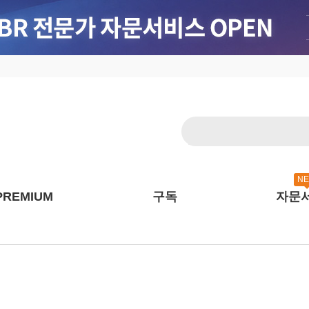
N
PREMIUM
구독
자문