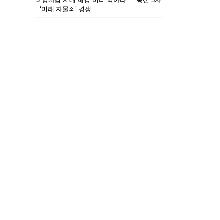
5
“양자컴 시대 해킹 미리 막아라”… 통신 3사
‘미래 자물쇠’ 경쟁