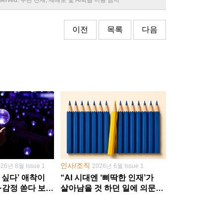
이전
목록
다음
인사/조직
026년 8월 Issue 1
2026년 6월 Issue 1
 싶다’ 애착이
“AI 시대엔 ‘삐딱한 인재’가
·감정 쏟다 보면
살아남을 것 하던 일에 의문
’로
던지고 새 문제 발굴해야”