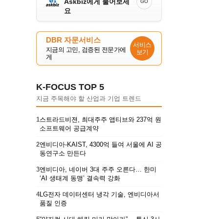
Askbiz에게 물어보세
GO
요
DBR 자문서비스
서비스
지금의 고민, 검증된 전문가에
보기
게
K-FOCUS TOP 5
지금 주목해야 할 산업과 기업 트렌드
1
스트라드비젼, 최대주주 앱티브와 237억 원
소프트웨어 공급계약
2
엔비디아-KAIST, 4300억 들여 서울에 AI 공
동연구소 만든다
3
엔비디아, 네이버 3대 주주 오른다… 한미
‘AI 생태계 동맹’ 결속력 강화
4
LG전자 데이터센터 냉각 기술, 엔비디아서
품질 인증