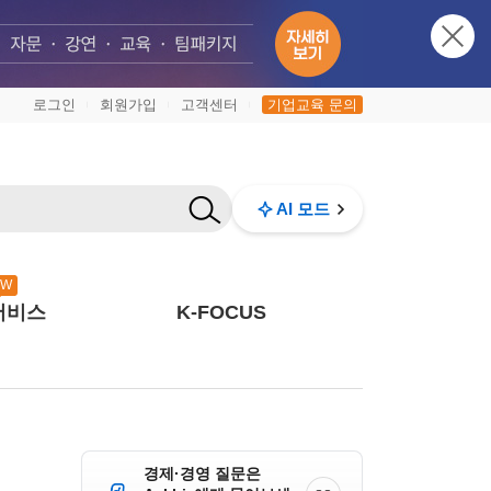
로그인
회원가입
고객센터
기업교육 문의
|
|
|
AI 모드
EW
서비스
K-FOCUS
경제·경영 질문은