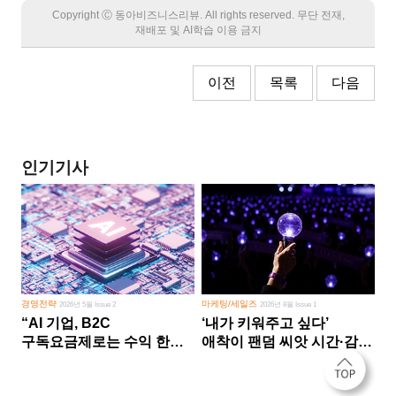
Copyright Ⓒ 동아비즈니스리뷰. All rights reserved. 무단 전재,
재배포 및 AI학습 이용 금지
이전
목록
다음
인기기사
경영전략
마케팅/세일즈
2026년 5월 Issue 2
2026년 8월 Issue 1
“AI 기업, B2C
‘내가 키워주고 싶다’
구독요금제로는 수익 한계
애착이 팬덤 씨앗 시간·감정
다른 사업 없이 AI 성장에만
쏟다 보면 ‘정체성
의존 땐 위기”
공동체’로