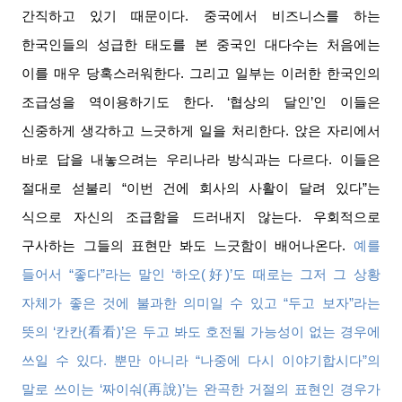
간직하고 있기 때문이다
.
중국에서 비즈니스를 하는
한국인들의 성급한 태도를 본 중국인 대다수는 처음에는
이를 매우 당혹스러워한다
.
그리고 일부는 이러한 한국인의
조급성을 역이용하기도 한다
. ‘
협상의 달인
’
인 이들은
신중하게 생각하고 느긋하게 일을 처리한다
.
앉은 자리에서
바로 답을 내놓으려는 우리나라 방식과는 다르다
.
이들은
절대로 섣불리
“
이번 건에 회사의 사활이 달려 있다
”
는
식으로 자신의 조급함을 드러내지 않는다
.
우회적으로
구사하는 그들의 표현만 봐도 느긋함이 배어나온다
.
예를
들어서
“
좋다
”
라는 말인
‘
하오
(
好
)’
도 때로는 그저 그 상황
자체가 좋은 것에 불과한 의미일 수 있고
“
두고 보자
”
라는
뜻의
‘
칸칸
(
看看
)’
은 두고 봐도 호전될 가능성이 없는 경우에
쓰일 수 있다
.
뿐만 아니라
“
나중에 다시 이야기합시다
”
의
말로 쓰이는
‘
짜이숴
(
再說
)’
는 완곡한 거절의 표현인 경우가