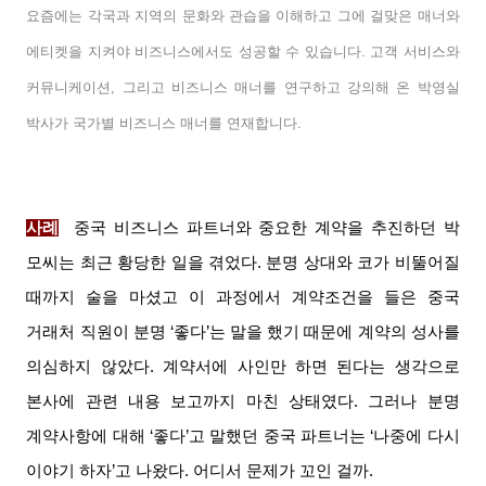
요즘에는 각국과 지역의 문화와 관습을 이해하고 그에 걸맞은 매너와
에티켓을 지켜야 비즈니스에서도 성공할 수 있습니다
.
고객 서비스와
커뮤니케이션
,
그리고 비즈니스 매너를 연구하고 강의해 온 박영실
박사가 국가별 비즈니스 매너를 연재합니다
.
사례
중국 비즈니스 파트너와 중요한 계약을 추진하던 박
모씨는 최근 황당한 일을 겪었다
.
분명 상대와 코가 비뚤어질
때까지 술을 마셨고 이 과정에서 계약조건을 들은 중국
거래처 직원이 분명
‘
좋다
’
는 말을 했기 때문에 계약의 성사를
의심하지 않았다
.
계약서에 사인만 하면 된다는 생각으로
본사에 관련 내용 보고까지 마친 상태였다
.
그러나 분명
계약사항에 대해
‘
좋다
’
고 말했던 중국 파트너는
‘
나중에 다시
이야기 하자
’
고 나왔다
.
어디서 문제가 꼬인 걸까
.