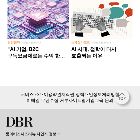
경영전략
스페셜리포트
2026년 5월 Issue 2
2026년 8월 Issue 1
“AI 기업, B2C
AI 시대, 철학이 다시
구독요금제로는 수익 한계
호출되는 이유
다른 사업 없이 AI 성장에만
의존 땐 위기”
서비스 소개
이용약관
저작권 정책
개인정보처리방침
이메일 무단수집 거부
사이트맵
기업교육 문의
동아비즈니스리뷰 사업자 정보