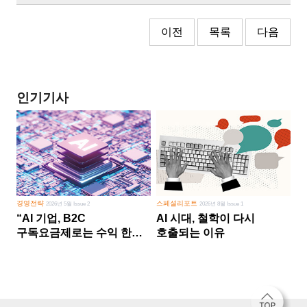
이전
목록
다음
인기기사
경영전략
스페셜리포트
2026년 5월 Issue 2
2026년 8월 Issue 1
“AI 기업, B2C
AI 시대, 철학이 다시
구독요금제로는 수익 한계
호출되는 이유
다른 사업 없이 AI 성장에만
의존 땐 위기”