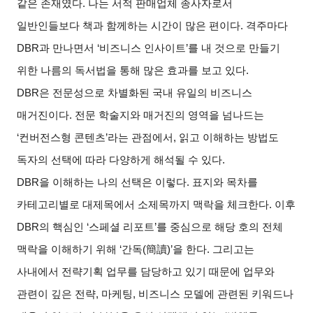
같은 존재였다
.
나는 서적 판매업체 종사자로서
일반인들보다 책과 함께하는 시간이 많은 편이다
.
격주마다
DBR
과 만나면서
‘
비즈니스 인사이트
’
를 내 것으로 만들기
위한 나름의 독서법을 통해 많은 효과를 보고 있다
.
DBR
은 전문성으로 차별화된 국내 유일의 비즈니스
매거진이다
.
전문 학술지와 매거진의 영역을 넘나드는
‘
컨버전스형 콘텐츠
’
라는 관점에서
,
읽고 이해하는 방법도
독자의 선택에 따라 다양하게 해석될 수 있다
.
DBR
을 이해하는 나의 선택은 이렇다
.
표지와 목차를
카테고리별로 대제목에서 소제목까지 맥락을 체크한다
.
이후
DBR
의 핵심인
‘
스페셜 리포트
’
를 중심으로 해당 호의 전체
맥락을 이해하기 위해
‘
간독
(
簡讀
)’
을 한다
.
그리고는
사내에서 전략기획 업무를 담당하고 있기 때문에 업무와
관련이 깊은 전략
,
마케팅
,
비즈니스 모델에 관련된 키워드나