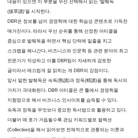
내용이 있으면 이 부분을 우선 선택해서 읽는
‘
발췌독
(
拔萃讀
)’
을 시작한다
.
DBR
은 정보를 넘어 경영학에 대한 학습성 콘텐츠로 가득찬
매거진이다
.
따라서 우선 순위를 통해 선정한 아티클을
중심으로 발췌독을 하면서 핵심 단락에 밑줄을 치고
스크랩을 해나간다
.
비즈니스와 인문학 등 관련 분야의 최고
전문가가 작성하고 이를
DBR
팀이 자세하게 검토한
글이라서 매끄럽게 잘 읽히는 게
DBR
의 강점이다
.
앞서 말한 발췌독은 숙독
(
熟讀
)
과 정독
(
精讀
)
을 통해 독서의
가치가 극대화된다
. DBR
아티클은 큰 틀에서 경영학을
지향점으로 해서 비즈니스 인사이트를 습득할 수 있다
.
숙독과 정독을 무엇보다 중요한 독서법으로 활용하고 있다
.
더불어 매 호가 거듭될수록 관심 키워드별로 컬렉션
(Collection)
을 해서 읽어보면 전체적으로 관통되는 이론과