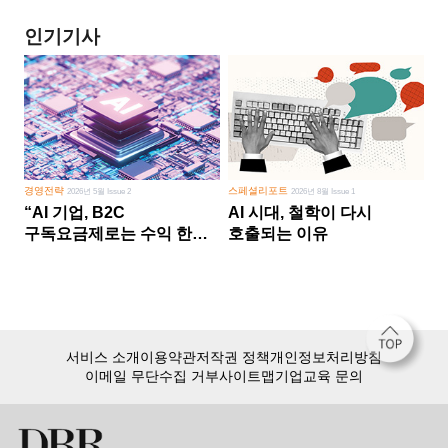
인기기사
경영전략
스페셜리포트
2026년 5월 Issue 2
2026년 8월 Issue 1
“AI 기업, B2C
AI 시대, 철학이 다시
구독요금제로는 수익 한계
호출되는 이유
다른 사업 없이 AI 성장에만
의존 땐 위기”
서비스 소개
이용약관
저작권 정책
개인정보처리방침
이메일 무단수집 거부
사이트맵
기업교육 문의