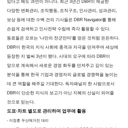
있다고 해도 과언이 아니다
.
최근
3
년간
DBR
이 제공한
다양한 변화관리
,
조직행동
,
조직구조
,
인사관리
,
성과관리
,
보상 등에 대한 수백 건의 기사들은
DBR Navigator
를 통해
손쉽게 검색하고 인사전략 수립에 즉각 활용할 수 있다
.
동료들은 모르는
‘
나만의 천군만마
’
를 얻은 것처럼 든든하다
.
DBR
이 한국의 지식 사회에 충격과 자극을 던져주며 세상에
등장한 지 벌써
3
년이 됐다
.
시대의 요구에 따라
DBR
이
앞으로 계속해서 새로운 경영 화두를 던져주고 깊이 있는
분석을 통해 한국 기업과 경영자의 글로벌 경쟁력을 높이는
데 큰 역할을 해주길 기대한다
.
독자패널의 한 사람으로서
DBR
이 단순한 지식의 보고가 아닌 지혜의 산실이 되어줄
것으로 믿는다
.
도표
·
차트 별도로 관리하며 업무에 활용
-
이정훈 두산매거진 대리