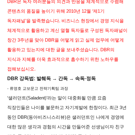
DBR
은 독자 여러분들의 의견과 반응을 체계적으로 수렴해
콘텐츠의 품질을 높이기 위해
2010
년
12
월
‘
제
1
기
독자패널
’
을 발족했습니다
.
비즈니스 현장에서 경영 지식을
체계적으로 활용하고 계신 열혈 독자들로 구성된 독자패널이
창간
3
주년을 맞아
DBR
을 어떻게 읽고 실제 업무에 어떻게
활용하고 있는지에 대한 글을 보내주셨습니다
. DBR
의
지식과 지혜를 더욱 효과적으로 흡수하기 위한 노하우를
접해보십시오
.
DBR
강독법
:
발췌독
→
간독
→
속독
·
정독
-
류영호 교보문고 전략기획팀 과장
‘
샐러던트
(Saladent)’
라는 말이 대중화될 만큼 요즘
직장인들은 나이를 불문하고 자기계발에 한창이다
.
최근
3
년
동안
DBR(
동아비즈니스리뷰
)
은 샐러던트인 나에게 경영에
대한 많은 생각과 경험의 시간을 만들어준 선생님이자 친구