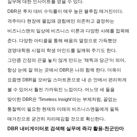
실무에 대한 인사이트를 얻을 수 있다
.
DBR
은 투자 대비 수익률이 매우 높은 블루칩 매거진이다
.
격주마다 현장에 몰입돼 경험에만 의존하고 결정하는
비즈니스맨의 일상에 비즈니스 이론과 다양한 사례를 접목해
준다
.
다양한 아티클을 통해 배움의 열정으로 가득했던
경영대학원 시절의 학생 마인드를 일깨워 주기도 한다
.
그만큼 긴장의 끈을 놓지 않게 만드는
‘
채찍과 당근
’
이 되어
,
항상 눈에 잘 띄는 곳에서
DBR
은 나와 함께 한다
.
더욱이
요즘엔
DBR
을 모바일 스마트폰으로 내 손 안에서 편리하게
볼 수 있어서 훨씬 가까워진 느낌이다
.
어느덧 세 돌을
맞이한
DBR
은
‘Timeless Insight’
라는 부제처럼
,
끝없는
통찰력이 필요한 현재와 미래의 비즈니스맨들에게 필독
매거진으로 굳건히 자리매김할 것으로 확신한다
.
DBR
내비게이터로 검색해 실무에 즉각 활용
-
천군만마