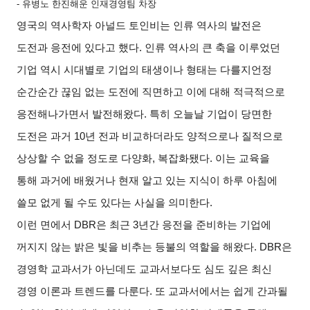
-
유병노 한진해운 인재경영팀 차장
영국의 역사학자 아널드 토인비는 인류 역사의 발전은
도전과 응전에 있다고 했다
.
인류 역사의 큰 축을 이루었던
기업 역시 시대별로 기업의 태생이나 형태는 다를지언정
순간순간 끊임 없는 도전에 직면하고 이에 대해 적극적으로
응전해나가면서 발전해왔다
.
특히 오늘날 기업이 당면한
도전은 과거
10
년 전과 비교하더라도 양적으로나 질적으로
상상할 수 없을 정도로 다양화
,
복잡화됐다
.
이는 교육을
통해 과거에 배웠거나 현재 알고 있는 지식이 하루 아침에
쓸모 없게 될 수도 있다는 사실을 의미한다
.
이런 면에서
DBR
은 최근
3
년간 응전을 준비하는 기업에
꺼지지 않는 밝은 빛을 비추는 등불의 역할을 해왔다
. DBR
은
경영학 교과서가 아닌데도 교과서보다도 심도 깊은 최신
경영 이론과 트렌드를 다룬다
.
또 교과서에서는 쉽게 간과될