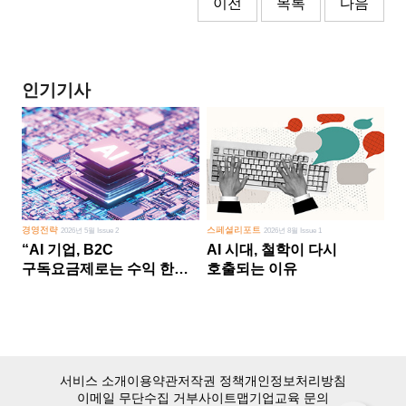
이전
목록
다음
인기기사
경영전략
스페셜리포트
2026년 5월 Issue 2
2026년 8월 Issue 1
“AI 기업, B2C
AI 시대, 철학이 다시
구독요금제로는 수익 한계
호출되는 이유
다른 사업 없이 AI 성장에만
의존 땐 위기”
서비스 소개
이용약관
저작권 정책
개인정보처리방침
이메일 무단수집 거부
사이트맵
기업교육 문의