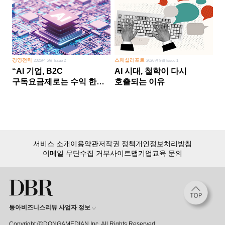
경영전략
스페셜리포트
2026년 5월 Issue 2
2026년 8월 Issue 1
“AI 기업, B2C
AI 시대, 철학이 다시
구독요금제로는 수익 한계
호출되는 이유
다른 사업 없이 AI 성장에만
의존 땐 위기”
서비스 소개
이용약관
저작권 정책
개인정보처리방침
이메일 무단수집 거부
사이트맵
기업교육 문의
동아비즈니스리뷰 사업자 정보
Copyright ⒸDONGAMEDIAN Inc. All Rights Reserved