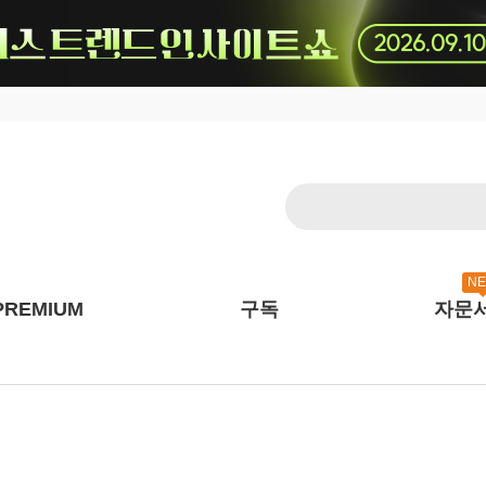
N
PREMIUM
구독
자문