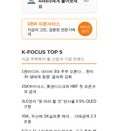
Askbiz에게 물어보세
GO
요
DBR 자문서비스
서비스
지금의 고민, 검증된 전문가에
보기
게
K-FOCUS TOP 5
지금 주목해야 할 산업과 기업 트렌드
1
엔비디아, 네이버 3대 주주 오른다… 한미
‘AI 생태계 동맹’ 결속력 강화
2
SK하이닉스, 美샌디스크와 HBF 첫 표준규
격 공개
3
LG전자 “못 따라 할 것” 반사율 0.5% OLED
구현
4
SK, 두산에 SK실트론 매각… 거래금액 2.3
조원