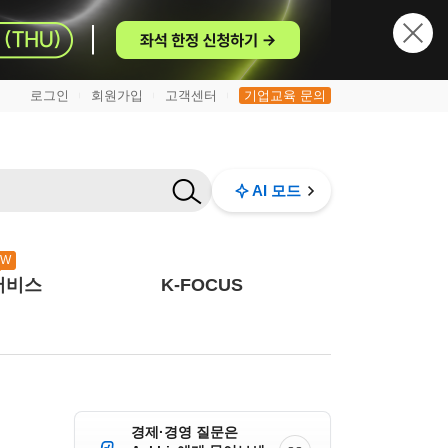
로그인
회원가입
고객센터
기업교육 문의
|
|
|
AI 모드
EW
서비스
K-FOCUS
경제·경영 질문은