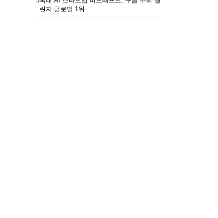
5
국내 AI 스타트업 비드래프트, 구글 주최 챌
린지 글로벌 1위