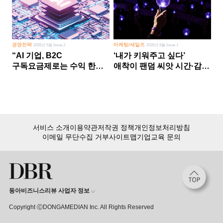
경영전략
마케팅/세일즈
2026년 5월 Issue 2
2026년 8월 Issue 1
“AI 기업, B2C
‘내가 키워주고 싶다’
구독요금제로는 수익 한계
애착이 팬덤 씨앗 시간·감정
다른 사업 없이 AI 성장에만
쏟다 보면 ‘정체성
의존 땐 위기”
공동체’로
서비스 소개
이용약관
저작권 정책
개인정보처리방침
이메일 무단수집 거부
사이트맵
기업교육 문의
동아비즈니스리뷰 사업자 정보
Copyright ⒸDONGAMEDIAN Inc. All Rights Reserved
회원 가입만 해도, DBR 월정액 서비스 첫 달 무료!