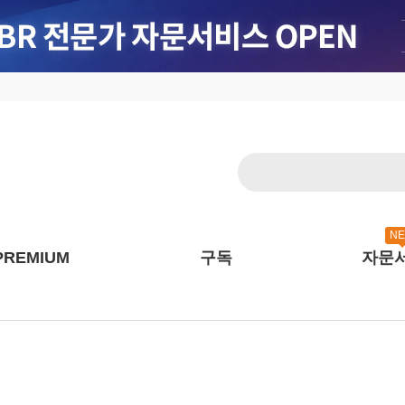
N
PREMIUM
구독
자문