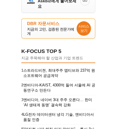
Askbiz에게 물어보세
GO
요
DBR 자문서비스
서비스
지금의 고민, 검증된 전문가에
보기
게
K-FOCUS TOP 5
지금 주목해야 할 산업과 기업 트렌드
1
스트라드비젼, 최대주주 앱티브와 237억 원
소프트웨어 공급계약
2
엔비디아-KAIST, 4300억 들여 서울에 AI 공
동연구소 만든다
3
엔비디아, 네이버 3대 주주 오른다… 한미
‘AI 생태계 동맹’ 결속력 강화
4
LG전자 데이터센터 냉각 기술, 엔비디아서
품질 인증