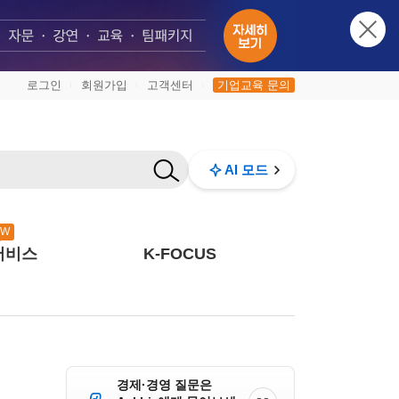
로그인
회원가입
고객센터
기업교육 문의
|
|
|
AI 모드
EW
서비스
K-FOCUS
경제·경영 질문은