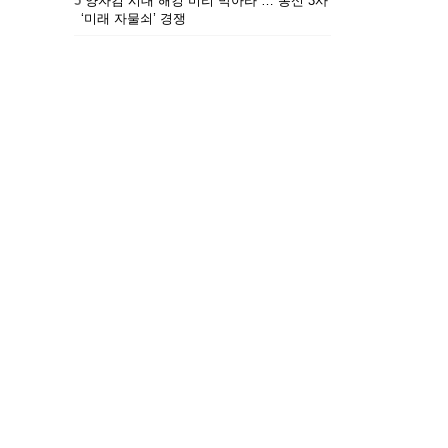
5
“양자컴 시대 해킹 미리 막아라”… 통신 3사
‘미래 자물쇠’ 경쟁