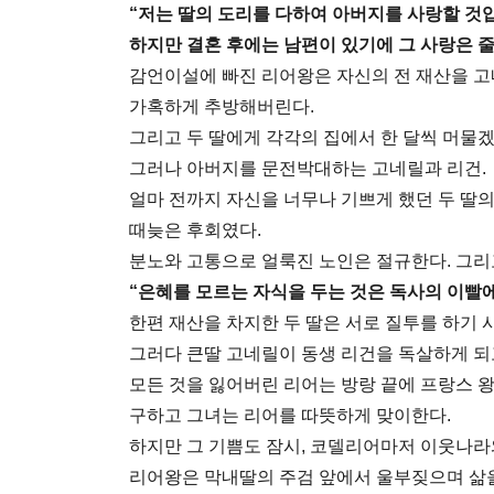
“저는 딸의 도리를 다하여 아버지를 사랑할 것
하지만 결혼 후에는 남편이 있기에 그 사랑은 줄
감언이설에 빠진 리어왕은 자신의 전 재산을 
가혹하게 추방해버린다.
그리고 두 딸에게 각각의 집에서 한 달씩 머물겠
그러나 아버지를 문전박대하는 고네릴과 리건.
얼마 전까지 자신을 너무나 기쁘게 했던 두 딸
때늦은 후회였다.
분노와 고통으로 얼룩진 노인은 절규한다. 그리
“은혜를 모르는 자식을 두는 것은 독사의 이빨에
한편 재산을 차지한 두 딸은 서로 질투를 하기 
그러다 큰딸 고네릴이 동생 리건을 독살하게 되
모든 것을 잃어버린 리어는 방랑 끝에 프랑스 
구하고 그녀는 리어를 따뜻하게 맞이한다.
하지만 그 기쁨도 잠시, 코델리어마저 이웃나라
리어왕은 막내딸의 주검 앞에서 울부짖으며 삶