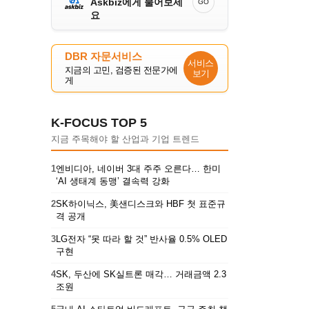
Askbiz에게 물어보세
GO
요
DBR 자문서비스
서비스
지금의 고민, 검증된 전문가에
보기
게
K-FOCUS TOP 5
지금 주목해야 할 산업과 기업 트렌드
1
엔비디아, 네이버 3대 주주 오른다… 한미
‘AI 생태계 동맹’ 결속력 강화
2
SK하이닉스, 美샌디스크와 HBF 첫 표준규
격 공개
3
LG전자 “못 따라 할 것” 반사율 0.5% OLED
구현
4
SK, 두산에 SK실트론 매각… 거래금액 2.3
조원