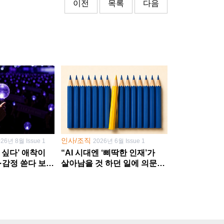
이전
목록
다음
인사/조직
026년 8월 Issue 1
2026년 6월 Issue 1
 싶다’ 애착이
“AI 시대엔 ‘삐딱한 인재’가
·감정 쏟다 보면
살아남을 것 하던 일에 의문
’로
던지고 새 문제 발굴해야”