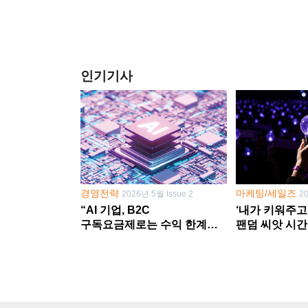
인기기사
경영전략
마케팅/세일즈
2026년 5월 Issue 2
2
“AI 기업, B2C
‘내가 키워주고
구독요금제로는 수익 한계
팬덤 씨앗 시간
다른 사업 없이 AI 성장에만
‘정체성 공동체
의존 땐 위기”