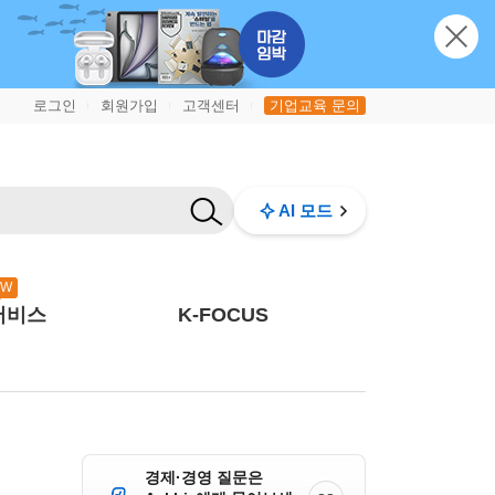
로그인
회원가입
고객센터
기업교육 문의
|
|
|
AI 모드
EW
서비스
K-FOCUS
경제·경영 질문은