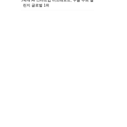
5
국내 AI 스타트업 비드래프트, 구글 주최 챌
린지 글로벌 1위