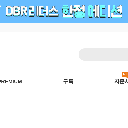
N
PREMIUM
구독
자문