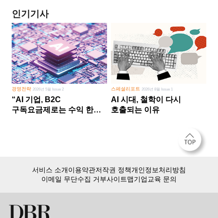
인기기사
경영전략
스페셜리포트
2026년 5월 Issue 2
2026년 8월 Issue 1
“AI 기업, B2C
AI 시대, 철학이 다시
구독요금제로는 수익 한계
호출되는 이유
다른 사업 없이 AI 성장에만
의존 땐 위기”
서비스 소개
이용약관
저작권 정책
개인정보처리방침
이메일 무단수집 거부
사이트맵
기업교육 문의