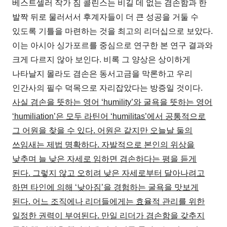
베스트셀러 작가 짐 콜린스는 비길 데 없는 겸손함과 한
발짝 뒤로 물러서서 후계자들이 더 큰 성공을 거둘 수
있도록 기틀을 마련하는 것을 최고의 리더십으로 보았다.
이는 아시아 싱가포르를 중심으로 연구한 본 연구 결과와
크게 다르지 않아 보인다. 비록 그 양상은 상이하게
나타날지 몰라도 겸손은 동서고금을 막론하고 우리
인간사의 필수 덕목으로 자리잡았다는 방증일 것이다.
사실 겸손을 뜻하는 영어 ‘humility’와 굴욕을 뜻하는 영어
‘humiliation’은 모두 라틴어 ‘humilitas’에서 공통적으로
그 어원을 찾을 수 있다. 어원은 같지만 오늘날 둘의
쓰임새는 제법 명확하다. 자발적으로 본인의 위상을
낮추며 늘 낮은 자세로 임하면 겸손하다는 평을 듣게
된다. 그렇지 않고 오히려 낮은 자세로부터 달아나려고
하면 타인에 의해 ‘낮아짐’을 경험하는 굴욕을 맛보게
된다. 어느 조직에나 리더들에게는 효율적 관리를 위한
일정한 권력이 부여된다. 만일 리더가 겸손함을 갖추지