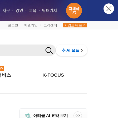
로그인
회원가입
고객센터
기업교육 문의
|
|
|
AI 모드
EW
서비스
K-FOCUS
아티클 AI 요약 보기
GO