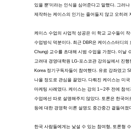
있을 뿐
’
이라는 인식을 심어준다고 말했다
.
그러나
제작하는 케이스의 인기는 줄어들지 않고 오히려
케이스 수업의 사업적 성공은 이 학교 교수들이 
수업방식 덕분이다
.
최근
DBR
은 케이스스터디의 
Chung)
교수를 초대해 시범 수업을 가졌다
.
이날 
고려대 경영대학원
LG-
포스코관 강의실에서 진행
Korea
정기구독자들이 참여했다
.
유료 강좌였고
S
나올 정도로 관심을 끌었다
.
다뤄진 케이스는 미국
마케팅 사례였다
.
케이스는 강의
1∼2
주 전에 참
수업에선 따로 설명해주지 않았다
.
토론은 한국어
등에 대한 경영학 이론 설명도 중간중간 곁들여졌
한국 사람들에게는 낯설 수 있는 참여형
,
토론형 수