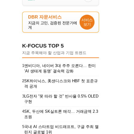
DBR 자문서비스
서비스
지금의 고민, 검증된 전문가에
보기
게
K-FOCUS TOP 5
지금 주목해야 할 산업과 기업 트렌드
1
엔비디아, 네이버 3대 주주 오른다… 한미
‘AI 생태계 동맹’ 결속력 강화
2
SK하이닉스, 美샌디스크와 HBF 첫 표준규
격 공개
3
LG전자 “못 따라 할 것” 반사율 0.5% OLED
구현
4
SK, 두산에 SK실트론 매각… 거래금액 2.3
조원
5
국내 AI 스타트업 비드래프트, 구글 주최 챌
린지 글로벌 1위