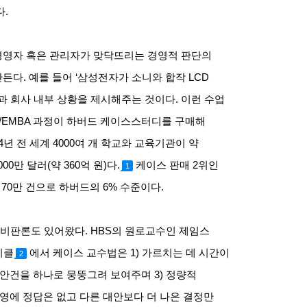
다
.
경영자 혹은 관리자가 맞닥뜨리는 경영적 판단의
만든다
.
예를 들어
‘
삼성전자가 소니와 합작
LCD
과 회사 내부 상황을 제시해주는 것이다
.
이런 수업
/EMBA
과정이 하버드 케이스스터디를 구매해
4
년 전 세계
4000
여 개 학교와 교육기관이 약
000
만 달러
(
약
360
억 원
)
다
.
케이스 판매
2
위인
1
70
만 건으로 하버드의
6%
수준이다
.
 비판론도 있어왔다
. HBS
의 원로교수인 제임스
티클
에서 케이스 교수법은
1)
가르치는 데 시간이
2
 안건을 하나로 뭉뚱그려 보여주며
3)
정량적
영에 정답은 없고 다른 대안보다 더 나은 결정만