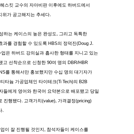
 헤스킷 교수의 자아비판 이후에도 하버드에서
 지위가 공고해지는 추세다
.
작성하는 케이스의 높은 완성도
,
그리고 독특한
효과를 경험할 수 있도록
HBS
의 정덕진
(Doug J.
수업은 하버드 강의실과 흡사한 형태를 지니고 있는
됐고 선착순으로 신청한
90
여 명의
DBR/HBR
NS
를 통해서만 홍보했지만 수십 명의 대기자가
 티타늄 가공업체인 타이테크
(Ti Tech)
의
B2B
석자들에게 영어와 한국어 요약본으로 배포됐고 당일
로 진행됐다
.
고객가치
(value),
가격결정
(pricing)
다
.
업이 잘 진행될 것인지
,
참석자들이 케이스를