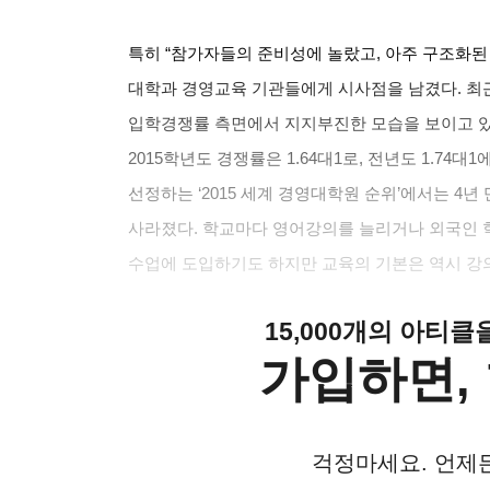
특히
“
참가자들의 준비성에 놀랐고
,
아주 구조화된
대학과 경영교육 기관들에게 시사점을 남겼다
.
최
입학경쟁률 측면에서 지지부진한 모습을 보이고 
2015
학년도 경쟁률은
1.64
대
1
로
,
전년도
1.74
대
1
선정하는
‘2015
세계 경영대학원 순위
’
에서는
4
년
사라졌다
.
학교마다 영어강의를 늘리거나 외국인 
수업에 도입하기도 하지만 교육의 기본은 역시 강
15,000개의 아티
가입하면, 
걱정마세요. 언제