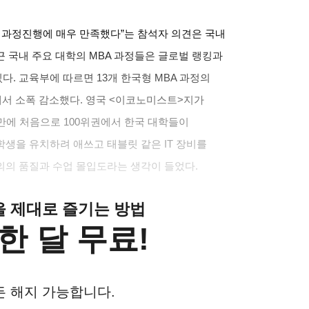
 과정진행에 매우 만족했다
”
는 참석자 의견은 국내
근 국내 주요 대학의
MBA
과정들은 글로벌 랭킹과
있다
.
교육부에 따르면
13
개 한국형
MBA
과정의
에서 소폭 감소했다
.
영국
<
이코노미스트
>
지가
 만에 처음으로
100
위권에서 한국 대학들이
학생을 유치하려 애쓰고 태블릿 같은
IT
장비를
의의 품질과 수업 몰입도라는 생각이 들었다
.
클을 제대로 즐기는 방법
한 달 무료!
든 해지 가능합니다.