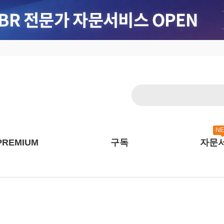
N
PREMIUM
구독
자문