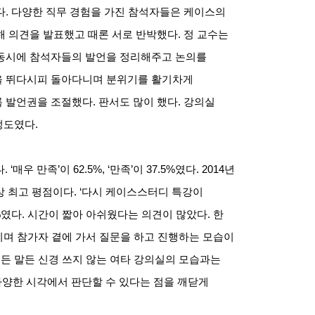
다
.
다양한 직무 경험을 가진 참석자들은 케이스의
해 의견을 발표했고 때론 서로 반박했다
.
정 교수는
 동시에 참석자들의 발언을 정리해주고 논의를
 뛰다시피 돌아다니며 분위기를 활기차게
록 발언권을 조절했다
.
판서도 많이 했다
.
강의실
 정도였다
.
다
. ‘
매우 만족
’
이
62.5%, ‘
만족
’
이
37.5%
였다
. 2014
년
상 최고 평점이다
. ‘
다시 케이스스터디 특강이
%
였다
.
시간이 짧아 아쉬웠다는 의견이 많았다
.
한
며 참가자 곁에 가서 질문을 하고 진행하는 모습이
든 말든 신경 쓰지 않는 여타 강의실의 모습과는
다양한 시각에서 판단할 수 있다는 점을 깨닫게