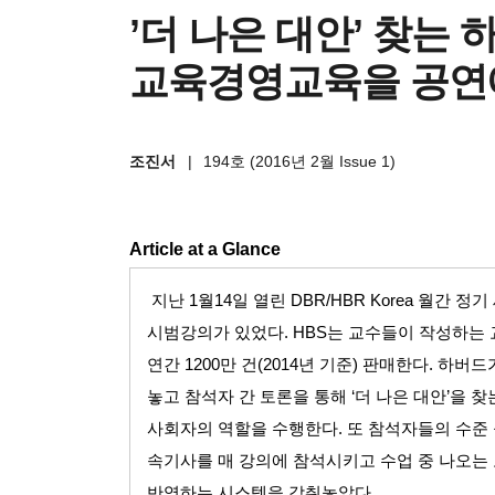
’더 나은 대안’ 찾는
교육경영교육을 공연
조진서
|
194호 (2016년 2월 Issue 1)
Article at a Glance
지난
1
월
14
일 열린
DBR/HBR Korea
월간 정기
시범강의가 있었다
. HBS
는 교수들이 작성하는 
연간
1200
만 건
(2014
년 기준
)
판매한다
.
하버드가
놓고 참석자 간 토론을 통해
‘
더 나은 대안
’
을 찾
사회자의 역할을 수행한다
.
또 참석자들의 수준
속기사를 매 강의에 참석시키고 수업 중 나오는
반영하는 시스템을 갖춰놓았다
.