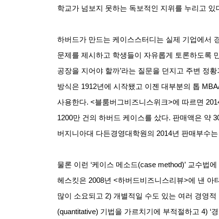
학교가 넘보지 못하는 독보적인 지위를 누리고 있
하버드가 만드는 케이스스터디는 실제 기업에서 
문제를 제시하고 학생들이 자유롭게 토론하도록 
공장을 지어야 할까
’
라는 질문을 던지고 주변 정황
방식은
1912
년에 시작됐고 이젠 대부분의 톱
MBA
사용한다
. <
블룸버그비즈니스위크
>
에 따르면
201
1200
만 건의 하버드 케이스를 샀다
.
판매액은 약
3
버지니아대 다든경영대학원의
2014
년 판매부수는
물론 이런
‘
케이스 메소드
(case method)’
교수법에
헤스킷은
2008
년
<
하버드비즈니스리뷰
>
에 낸 아
많이 소요되고
2)
개별적일 수도 있는 여러 경영적
(quantitative)
기법을 가르치기에 부적절하고
4) ‘
경