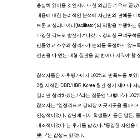
충실히 읽어올 것인지에 대한 의심은 기우로 끝났
내용에 대한 논리적인 분석에 자신만의 견해를 더
토론 퍼실리테이터
(facilitator)
의 역할을 수행하는
다양한 각도로 발전시켜나갔다
.
강의실 구석구석을
만들었고 소수의 참석자가 논의를 독점하지 않도
전면을 다 덮는 대형 칠판을 몇 번이나 지워야 할
참석자들은 사후평가에서
100%
의 만족도를 보였
2
월 시작한
DBR/HBR Korea
월간 정기 세미나 사
열리면 참석하겠는가
’
라는 질문엔
‘
그렇다
’
가
100
참석자는
“
열정적으로 강의장 이곳저곳을 돌아다니
인상적이었다
.
강단에 서서 학생들이 듣든 말든
,
졸
대조적이었다
”
는 후기를 남겼다
. “
동일한 사안을 
됐다
”
는 감상도 있었다
.