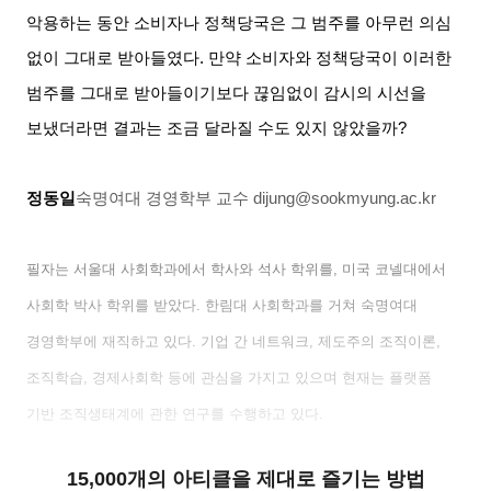
악용하는 동안 소비자나 정책당국은 그 범주를 아무런 의심
없이 그대로 받아들였다
.
만약 소비자와 정책당국이 이러한
범주를 그대로 받아들이기보다 끊임없이 감시의 시선을
보냈더라면 결과는 조금 달라질 수도 있지 않았을까
?
정동일
숙명여대 경영학부 교수
dijung@sookmyung.ac.kr
필자는 서울대 사회학과에서 학사와 석사 학위를
,
미국 코넬대에서
사회학 박사 학위를 받았다
.
한림대 사회학과를 거쳐 숙명여대
경영학부에 재직하고 있다
.
기업 간 네트워크
,
제도주의 조직이론
,
조직학습
,
경제사회학 등에 관심을 가지고 있으며 현재는 플랫폼
기반 조직생태계에 관한 연구를 수행하고 있다
.
15,000개의 아티클을 제대로 즐기는 방법