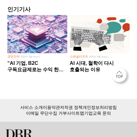
인기기사
경영전략
스페셜리포트
2026년 5월 Issue 2
2026년 8월 Issue 1
“AI 기업, B2C
AI 시대, 철학이 다시
구독요금제로는 수익 한계
호출되는 이유
다른 사업 없이 AI 성장에만
의존 땐 위기”
서비스 소개
이용약관
저작권 정책
개인정보처리방침
이메일 무단수집 거부
사이트맵
기업교육 문의