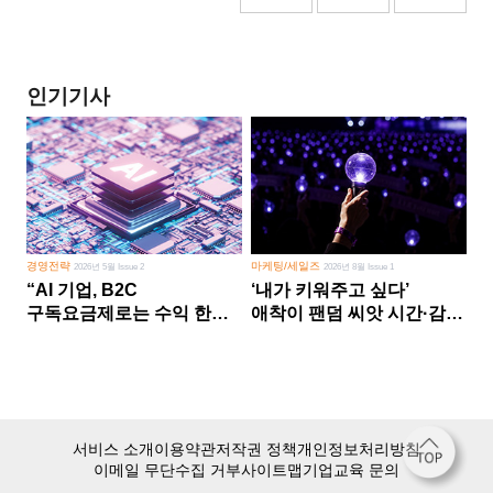
인기기사
경영전략
마케팅/세일즈
2026년 5월 Issue 2
2026년 8월 Issue 1
“AI 기업, B2C
‘내가 키워주고 싶다’
구독요금제로는 수익 한계
애착이 팬덤 씨앗 시간·감정
다른 사업 없이 AI 성장에만
쏟다 보면 ‘정체성
의존 땐 위기”
공동체’로
서비스 소개
이용약관
저작권 정책
개인정보처리방침
이메일 무단수집 거부
사이트맵
기업교육 문의