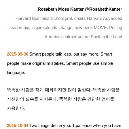
Rosabeth Moss Kanter @RosabethKanter
Harvard Business School prof. chairs Harvard Advanced
Leadership, inspires/leads change, new book MOVE: Putting
America’s infrastructure Back in the Lead
2015-09-30
Smart people talk less, but say more. Smart
people make original mistakes. Smart people use simple
language.
똑똑한 사람은 적게 대화하지만 많이 말한다
.
똑똑한 사람은
자신만의 실수를 저지른다
.
똑똑한 사람은 간단한 언어를
사용한다
.
2015-10-04
Two things define you: 1.patience when you have