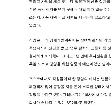
뿌리고 사택을 새로 짓는 데 필요한 예산과 절차를
수년 동안 적자를 면치 못해서 매달 제때 월급 주
쓰든지
,
사원사택 건설 계획을 세우든지 고르라
”
고
없었다
.
청암은 국가 경제개발계획에는 참여해봤지만 기업
후생복지에 신경을 썼고
,
업무 절차의 표준화 등 
철저하게 배제했다
.
그리고
1
년 만에 흑자전환을 
후일 포스코 경영을 위한 일종의 예습이었던 셈이
포스코에서도 직원들에 대한 청암의 배려는 변함
해결되지 않아 공장을 지을 돈이 부족한 상태에서도
걱정을 한다고 했다
.
그러나 그는
“
회사에서 가장 
회사가 커나갈 수 있는 것
”
이라고 말했다
.