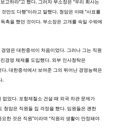
 보고하라
”
고 했다
.
그러자 부소장은
“
우리 회사는
는 것만도 다행
”
이라고 말했다
.
청암은 이때
“
사표를
 독촉을 했던 것이다
.
부소장은 고개를 숙일 수밖에
 경영은 대한중석이 처음이었다
.
그러나 그는 직원
선진경영 체제를 도입했다
.
외부 인사청탁은
했다
.
대한중석에서 보여준 그의 뛰어난 경영능력은
다
.
이 없었다
.
포항제철소 건설 때 외국 차관 문제가
 청암은 직원들 집 걱정을 했다
.
임원들은 괜한
중요한 것은 직원
”
이라며
“
직원의 생활이 안정돼야