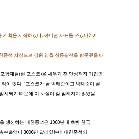
을 계획을 시작하겠나
,
아니면 사표를 쓰겠나
?
이
한중석 사장으로 강원 영월 상동광산을 방문했을 때
 포항제철
(
현 포스코
)
을 세우기 전 만성적자 기업인
 적이 있다
. “
포스코가 곧 박태준이고 박태준이 곧
동일시되기 때문에 이 사실이 잘 알려지지 않았을
을 생산하는 대한중석은
1960
년대 초반 한국
 총수출액이
3000
만 달러였는데 대한중석의