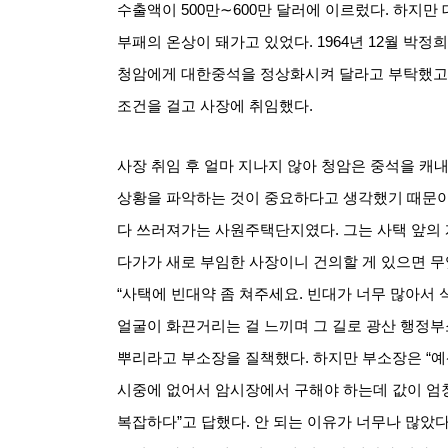
수출액이
500
만
∼600
만 달러에 이르렀다
.
하지만 
부패의 온상이 돼가고 있었다
. 1964
년
12
월 박정희
청암에게 대한중석을 정상화시켜 달라고 부탁했고
조건을 걸고 사장에 취임했다
.
사장 취임 후 얼마 지나지 않아 청암은 중석을 캐
상황을 파악하는 것이 중요하다고 생각했기 때문
다 쓰러져가는 사원주택단지였다
.
그는 사택 앞의
다가가 새로 부임한 사장이니 건의할 게 있으면 
“
사택에 빈대약 좀 쳐주세요
.
빈대가 너무 많아서 
얼굴이 화끈거리는 걸 느끼며 그 길로 광산 행정
뿌리라고 부소장을 질책했다
.
하지만 부소장은
“
예
시중에 없어서 암시장에서 구해야 하는데 값이 엄
복잡하다
”
고 답했다
.
안 되는 이유가 너무나 많았