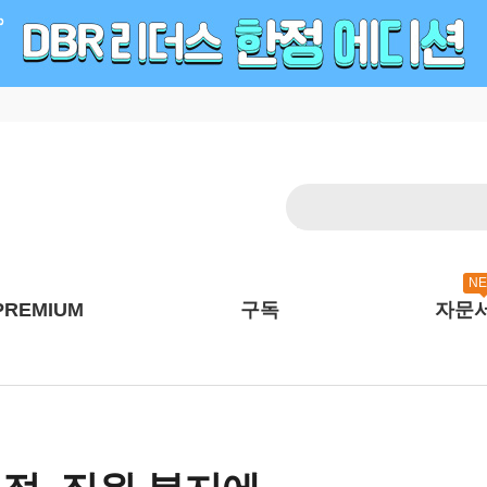
N
PREMIUM
구독
자문