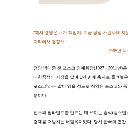
“회사 경영은 내가 책임져
.
지금 당장 사원사택 지
자리에서 결정해
.”
- 1965
년 대
청암 박태준 전 포스코 명예회장
(1927∼2011
년
)
은
대한중석의 사장을 맡아
1
년 만에 흑자로 돌려놓은
포스코
”
라는 말이 있을 정도로 청암은 포스코와 
뿐이다
.
전구의 필라멘트를 만드는 데 쓰이는 중석
(
텅스텐
)
경제를 떠받치는 버팀목이었다
.
당시 한국의 연간