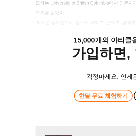
필자는
University of British Columbia
에서 인문지
학위를 받았다
.
2001
년 동아일보에 입사해 사회부
,
문화부
,
경제부
15,000개의 아티
가입하면, 
걱정마세요. 언제
한달 무료 체험하기