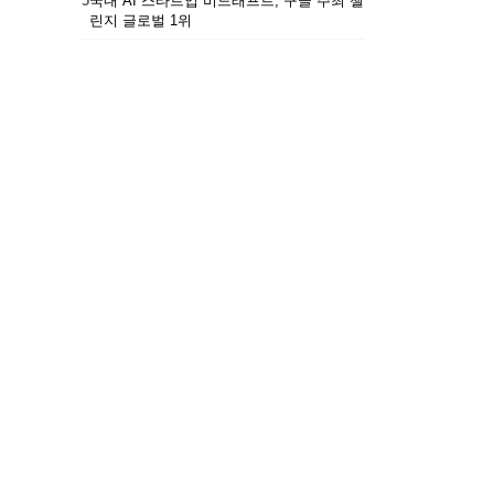
5
국내 AI 스타트업 비드래프트, 구글 주최 챌
린지 글로벌 1위