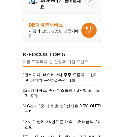
Askbiz에게 물어보세
GO
요
DBR 자문서비스
서비스
지금의 고민, 검증된 전문가에
보기
게
K-FOCUS TOP 5
지금 주목해야 할 산업과 기업 트렌드
1
엔비디아, 네이버 3대 주주 오른다… 한미
‘AI 생태계 동맹’ 결속력 강화
2
SK하이닉스, 美샌디스크와 HBF 첫 표준규
격 공개
3
LG전자 “못 따라 할 것” 반사율 0.5% OLED
구현
4
SK, 두산에 SK실트론 매각… 거래금액 2.3
조원