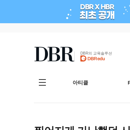
DBR의 교육솔루션
아티클