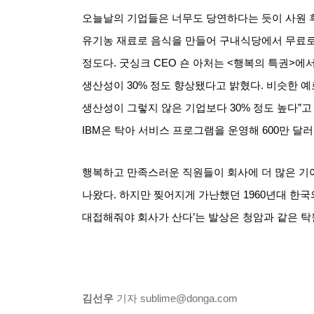
오늘날의 기업들은 너무도 당연하다는 듯이 사원 
유기농 재료로 음식을 만들어 구내식당에서 무료로
정도다
.
굿싱크
CEO
숀 아처는
<
행복의 특권
>
에서
생산성이
30%
정도 향상됐다고 밝혔다
.
비슷한 예
생산성이 그렇지 않은 기업보다
30%
정도 높다
”
고
IBM
은 탁아 서비스 프로그램을 운영해
600
만 달러
행복하고 만족스러운 직원들이 회사에 더 많은 기
나왔다
.
하지만 찢어지게 가난했던
1960
년대 한국
대접해줘야 회사가 산다
’
는 발상은 청암과 같은 탁
김선우
기자
sublime@donga.com