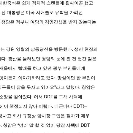
대한중석은 쉽게 정치적 스캔들에 휩싸이곤 했고
 전 대통령은 미국 시애틀로 유학을 가려던
 청암은 정부나 여당의 경영간섭을 받지 않는다는
내는 강원 영월의 상동광산을 방문했다
.
생산 현장의
이다
.
광산을 둘러보던 청암의 눈에 띈 건 헛간 같은
 개울에서 빨래를 하고 있던 광부 부인들에게
무엇이든지 이야기하라고 했다
.
망설이던 한 부인이
식구들이 잠을 못자고 있어요”라고 말했다
.
청암은
부소장을 찾아갔다
.
어서
DDT
를 구해 사택에
산이 책정되지 않아 어렵다
.
더군다나
DDT
는
청나고 회사 규정상 암시장 구입은 절차가 매우
다
.
청암은
“
여러 말 할 것 없이 당장 사택에
DDT