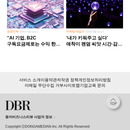
경영전략
마케팅/세일즈
2026년 5월 Issue 2
2026년 8월 Issue 1
“AI 기업, B2C
‘내가 키워주고 싶다’
구독요금제로는 수익 한계
애착이 팬덤 씨앗 시간·감정
다른 사업 없이 AI 성장에만
쏟다 보면 ‘정체성
의존 땐 위기”
공동체’로
서비스 소개
이용약관
저작권 정책
개인정보처리방침
이메일 무단수집 거부
사이트맵
기업교육 문의
동아비즈니스리뷰 사업자 정보
Copyright ⒸDONGAMEDIAN Inc. All Rights Reserved